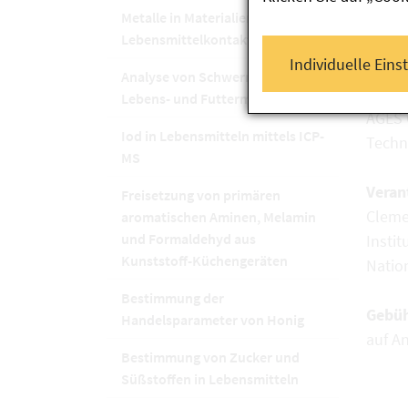
Metalle in Materialien mit
Datu
Lebensmittelkontakt
auf A
Individuelle Eins
Analyse von Schwermetallen in
Ort
Lebens- und Futtermitteln
AGES
Iod in Lebensmitteln mittels ICP-
Techni
MS
Veran
Freisetzung von primären
Cleme
aromatischen Aminen, Melamin
und Formaldehyd aus
Instit
Kunststoff-Küchengeräten
Natio
Bestimmung der
Gebü
Handelsparameter von Honig
auf A
Bestimmung von Zucker und
Süßstoffen in Lebensmitteln