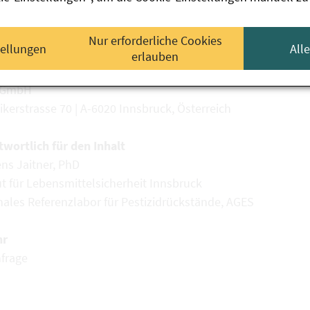
m
nfrage
Nur erforderliche Cookies
tellungen
All
erlauben
 GmbH
kerstrasse 70 | A-6020 Innsbruck, Österreich
twortlich für den Inhalt
ns Jaitner, PhD
ut für Lebensmittelsicherheit Innsbruck
nales Referenzlabor für Pestizidrückstände, AGES
hr
nfrage