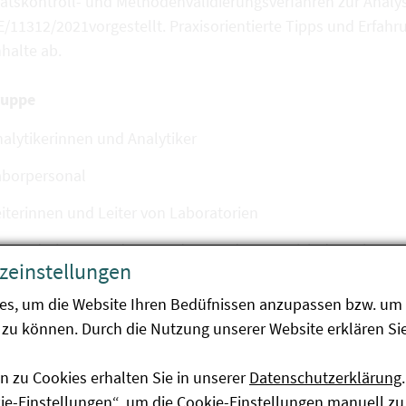
tätskontroll- und Methodenvalidierungsverfahren zur Analy
/11312/2021vorgestellt. Praxisorientierte Tipps und Erfahr
halte ab.
ruppe
alytikerinnen und Analytiker
aborpersonal
iterinnen und Leiter von Laboratorien
nwenderinnen und Anwender aus dem Bereich der Lebens- un
zeinstellungen
r analytischen Chemie und in der instrumentellen Analytik.
es, um die Website Ihren Bedüfnissen anzupassen bzw. um 
zu können. Durch die Nutzung unserer Website erklären Sie
ahmebeschränkung
ägiger Standardkurs für max. vier Personen
n zu Cookies erhalten Sie in unserer
Datenschutzerklärung
.
kie-Einstellungen“, um die Cookie-Einstellungen manuell zu