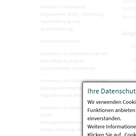
Quali
Genetisch veränderte
SANTE
Organismen (GVO) - Screening,
Kursin
Identifizierung und
Quantifizierung
Zielg
Artenidentifikation
An
Nachweis von Radioaktivität mit
L
dem HPGe-System in
Lebensmitteln und Wasser
Le
Nachweis von Radioaktivität mit
A
Alphaspektrometrie in Boden,
Ihre Datenschut
de
Vegetation und Wasser
Wir verwenden Cooki
Nachweis von Radioaktivität
Funktionen anbieten 
Teiln
durch
einverstanden.
Flüssigszintillationszählung in
Fünft
Weitere Informatione
Boden, Nahrung und Wasser
Klicken Sie auf „Coo