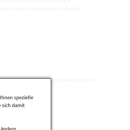
se von Pestizidrückständen nach
ungen bei der Fehlersuche runden die
d Futtermittelanalytik mit Kenntnissen in
Ihnen spezielle
 sich damit
 ändern.