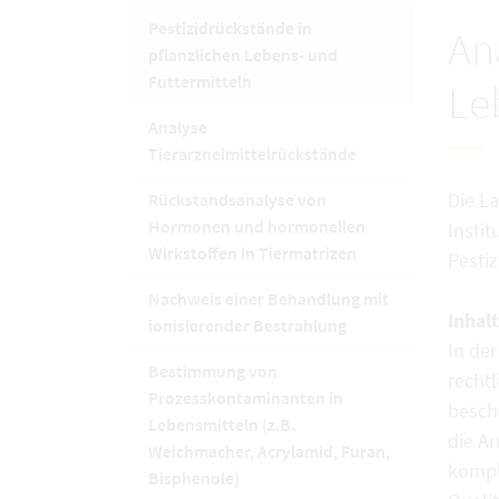
Pestizidrückstände in
An
pflanzlichen Lebens- und
(aktuelle Seite)
Futtermitteln
Le
Analyse
Tierarzneimittelrückstände
Die L
Rückstandsanalyse von
Hormonen und hormonellen
Instit
Wirkstoffen in Tiermatrizen
Pesti
Nachweis einer Behandlung mit
Inhalt
ionisierender Bestrahlung
In de
Bestimmung von
rechtl
Prozesskontaminanten in
besch
Lebensmitteln (z.B.
die A
Weichmacher, Acrylamid, Furan,
komple
Bisphenole)