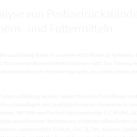
alyse von Pestizidrückstände
bens- und Futtermitteln
aborausbildung findet in unserem AGES National Reference 
ut für Lebensmittelsicherheit Innsbruck statt. Das Training k
zidrückständen vom Probeneingang bis zur umfassenden und
r Laborausbildung werden neben theoretischem Wissen und
ichen Grundlagen und qualitätsrelevanten Parameter in eine
rieben. Mit Hilfe von Pestizid-Multimethoden (LC-MS/MS, GC
nalyse verschiedener Matrizen von einfachen pflanzlichen Le
xeren Lebensmitteln (Fleisch, Eier, Öl, Tee, Kräuter). Dar