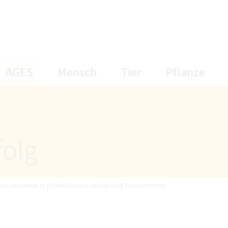
öffnet Untermenüpunkte
öffnet Untermenüpunkte
öffnet Unterme
öff
AGES
Mensch
Tier
Pflanze
folg
idrückstände in pflanzlichen Lebens- und Futtermitteln