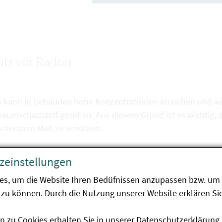
utz vor Radon
 kann in Gebäuden hohe Konzentrationen erreichen und wir
raumschadstoff gesehen. Aus diesem Grund ist es wichtig, d
ichendem Maß zu schützen.
zeinstellungen
Wie kann ich mich vor Radon schützen?
es, um die Website Ihren Bedüfnissen anzupassen bzw. um 
Informieren
:
zu können. Durch die Nutzung unserer Website erklären Sie
Informieren Sie sich über die Gefahren und Risiken 
Sie auf der zentralen
Radon-Infoseite der Österre
n zu Cookies erhalten Sie in unserer
Datenschutzerklärung
.