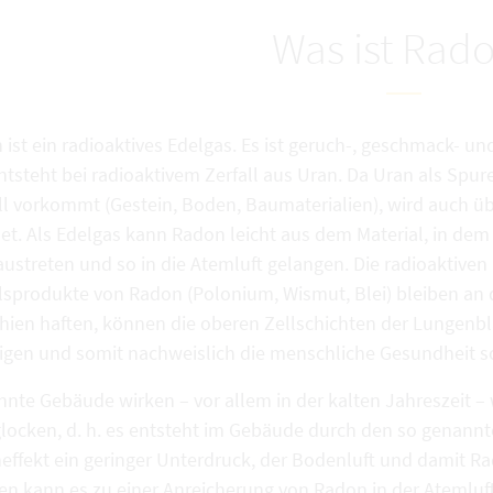
Was ist Rad
ist ein radioaktives Edelgas. Es ist geruch-, geschmack- un
ntsteht bei radioaktivem Zerfall aus Uran. Da Uran als Spu
ll vorkommt (Gestein, Boden, Baumaterialien), wird auch ü
et. Als Edelgas kann Radon leicht aus dem Material, in dem
austreten und so in die Atemluft gelangen. Die radioaktiven
llsprodukte von Radon (Polonium, Wismut, Blei) bleiben an
hien haften, können die oberen Zellschichten der Lungenb
igen und somit nachweislich die menschliche Gesundheit s
nte Gebäude wirken – vor allem in der kalten Jahreszeit – 
locken, d. h. es entsteht im Gebäude durch den so genann
effekt ein geringer Unterdruck, der Bodenluft und damit R
n kann es zu einer Anreicherung von Radon in der Atemlu