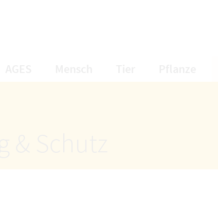
öffnet Untermenüpunkte
öffnet Untermenüpunkte
öffnet Unterme
öff
AGES
Mensch
Tier
Pflanze
g & Schutz