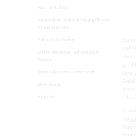
Was ist Radon?
Kostenlose Radonmessung für den
Privathaushalt
Schutz vor Radon
Radon 
und e
Österreichische Fachstelle für
übera
Radon
gebild
Radon-Netzwerk Österreich
wird, 
Zerfa
Downloads
Bronc
Kontakt
schäd
Bewoh
Saugg
Kamin
Räume