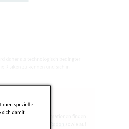
d daher als technologisch bedingter
ie Risiken zu kennen und sich in
Ihnen spezielle
 sich damit
von Radon. Weitere Informationen finden
ichischen Fachstelle für Radon
sowie auf