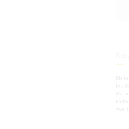
Kos
Die t
Das B
Wasse
Radon
zwei 