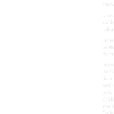
300 Bq
Um di
Funda
Leitu
In de
Gebäu
der e
In be
den F
derar
System
perfo
sich 
eine B
Ferti