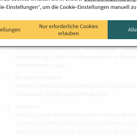
der
Radon-Infoseite des Bundesministeriums für L
kie-Einstellungen“, um die Cookie-Einstellungen manuell zu
Umweltschutz
. Mittels der
interaktiven Radonkart
empfohlenen Radonschutzmaßnahmen in Ihrer Geme
Nur erforderliche Cookies
tellungen
All
Messen
:
erlauben
Nur eine Messung gibt Gewissheit über die Radonbe
Messdetektoren werden per Post verschickt – die Du
kostengünstig. Sollten Sie Interesse an einer Rado
Informationen
hier
.
Bei Bedarf:
Handeln
!
Wurden erhöhte Radonkonzentrationen festgestellt, 
Maßnahmen Abhilfe geschaffen werden.
Vorsorgen:
Falls Sie gerade einen Neubau oder Umbaumaßnah
sollten auch einfache Radonschutzmaßnahmen eing
Radonschutz ist günstiger, wirksamer und einfacher 