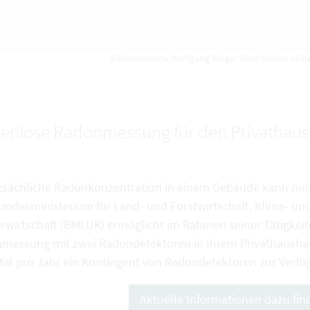
Radonexperte Wolfgang Ringer über Radon-siche
tenlose Radonmessung für den Privathaus
atsächliche Radonkonzentration in einem Gebäude kann nur
undesministerium für Land- und Forstwirtschaft, Klima- u
rwirtschaft (BMLUK) ermöglicht im Rahmen seiner Tätigkei
messung mit zwei Radondetektoren in Ihrem Privathausha
Mal pro Jahr ein Kontingent von Radondetektoren zur Verfüg
Aktuelle Informationen dazu find