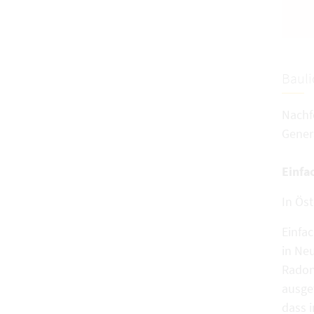
Bauli
Nachf
Gener
Einfa
In Ös
Einfa
in Neu
Radon
ausge
dass 