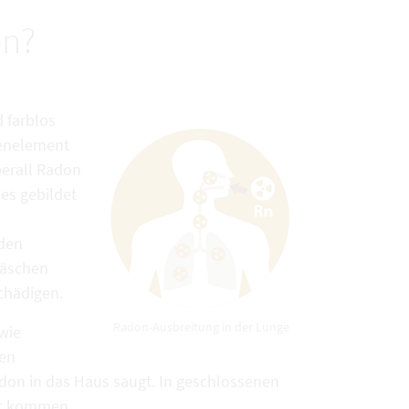
on?
d farblos
renelement
berall Radon
 es gebildet
 den
läschen
chädigen.
Radon-Ausbreitung in der Lunge
wie
ten
adon in das Haus saugt. In geschlossenen
ft kommen.