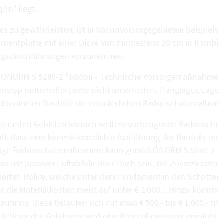
/m³ liegt.
es zu gewährleisten, ist in Radonvorsorgegebieten beispie
mentplatte mit einer Dicke von mindestens 20 cm in Kombi
ngsdurchführungen vorzunehmen.
r ÖNORM S 5280-2 "Radon - Technische Vorsorgemaßnahme
detyp (unterkellert oder nicht unterkellert, Hanglage), L
rdberührten Bauteile die erforderlichen Radonschutzmaßn
stimmten Gebieten können weitere vorbeugende Radonschut
all, dass eine konvektionsdichte Ausführung der Bauteile ni
tige Radonschutzmaßnahme kann gemäß ÖNORM S 5280-2 die
s mit passiver Luftabfuhr über Dach sein. Die Zusatzkosten
rierten Rohre, welche unter dem Fundament in den Schotterk
für die Materialkosten meist auf unter € 1.000.-. Hinzu ko
aufirma. Diese belaufen sich auf etwa € 500,- bis € 1.000,-
gstellung des Gebäudes wird eine Kontrollmessung empfohl