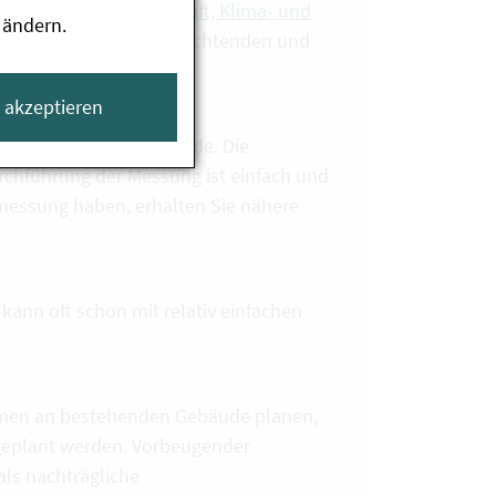
and- und Forstwirtschaft, Klima- und
 ändern.
e
können Sie die verpflichtenden und
inde abfragen.
e akzeptieren
lastung in einem Gebäude. Die
rchführung der Messung ist einfach und
nmessung haben, erhalten Sie nähere
kann oft schon mit relativ einfachen
men an bestehenden Gebäude planen,
eplant werden. Vorbeugender
als nachträgliche