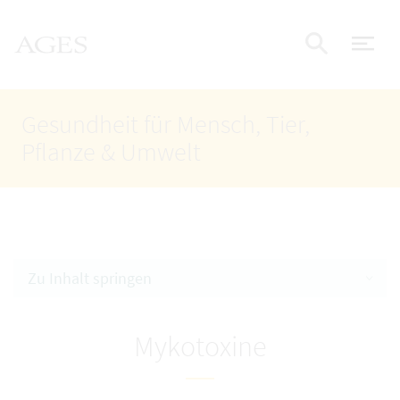
Accesskey
Accesskey
Accesskey
Zum Inhalt
Zum Hauptmenü
Zur Suche
AGES Startseite
[4]
[1]
[2]
Nav
Suche e
Gesundheit für Mensch, Tier,
Pflanze & Umwelt
Zu Inhalt springen
Mykotoxine