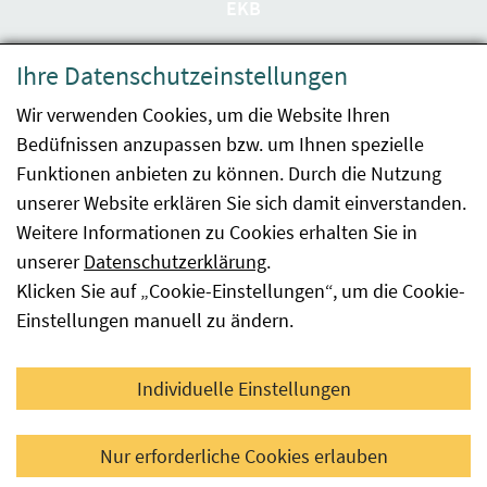
EKB
Datenschutzerklärung
Ihre Datenschutzeinstellungen
Barrierefreiheit
Wir verwenden Cookies, um die Website Ihren
Bedüfnissen anzupassen bzw. um Ihnen spezielle
Impressum
Funktionen anbieten zu können. Durch die Nutzung
Kontakt
unserer Website erklären Sie sich damit einverstanden.
Weitere Informationen zu Cookies erhalten Sie in
Sitemap
unserer
Datenschutzerklärung
.
Klicken Sie auf „Cookie-Einstellungen“, um die Cookie-
Hinweismeldung
Einstellungen manuell zu ändern.
Facebook
YouTube
LinkedIn
Individuelle Einstellungen
© 2026 Österreichische Agentur für Gesundheit und
Nur erforderliche Cookies erlauben
Ernährungssicherheit GmbH