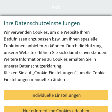
EKB
Datenschutzerklärung
Ihre Datenschutzeinstellungen
Barrierefreiheit
Wir verwenden Cookies, um die Website Ihren
Bedüfnissen anzupassen bzw. um Ihnen spezielle
Impressum
Funktionen anbieten zu können. Durch die Nutzung
Kontakt
unserer Website erklären Sie sich damit einverstanden.
Weitere Informationen zu Cookies erhalten Sie in
Sitemap
unserer
Datenschutzerklärung
.
Klicken Sie auf „Cookie-Einstellungen“, um die Cookie-
Hinweismeldung
Einstellungen manuell zu ändern.
Facebook
YouTube
LinkedIn
Individuelle Einstellungen
© 2026 Österreichische Agentur für Gesundheit und
Nur erforderliche Cookies erlauben