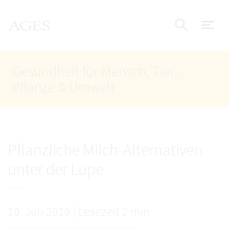
Accesskey
Accesskey
Accesskey
Zum Inhalt
Zum Hauptmenü
Zur Suche
AGES Startseite
[4]
[1]
[2]
Nav
Suche e
Gesundheit für Mensch, Tier,
Pflanze & Umwelt
Pflanzliche Milch-Alternativen
unter der Lupe
10. Juli 2019
|
Lesezeit 2 min