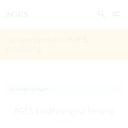
Accesskey
Accesskey
Accesskey
Zum Inhalt
Zum Hauptmenü
Zur Suche
AGES Startseite
[4]
[1]
[2]
Nav
Suche e
Sichere Landwirtschaft &
Ernährung
Zu Inhalt springen
AGES Ernährungssicherung