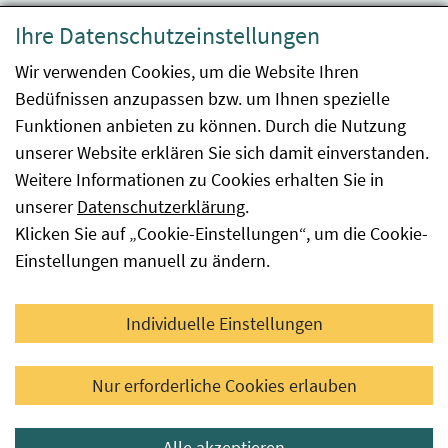
Datenschutzerklärung
Ihre Datenschutzeinstellungen
Barrierefreiheit
Wir verwenden Cookies, um die Website Ihren
Bedüfnissen anzupassen bzw. um Ihnen spezielle
Impressum
Funktionen anbieten zu können. Durch die Nutzung
Kontakt
unserer Website erklären Sie sich damit einverstanden.
Weitere Informationen zu Cookies erhalten Sie in
Sitemap
unserer
Datenschutzerklärung
.
Klicken Sie auf „Cookie-Einstellungen“, um die Cookie-
Hinweismeldung
Einstellungen manuell zu ändern.
Facebook
YouTube
LinkedIn
Individuelle Einstellungen
© 2026 Österreichische Agentur für Gesundheit und
Nur erforderliche Cookies erlauben
Ernährungssicherheit GmbH
Alle akzeptieren