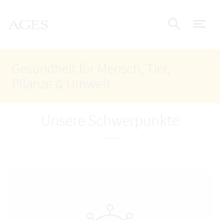
Accesskey
Accesskey
Accesskey
Zum Inhalt
Zum Hauptmenü
Zur Suche
AGES Startseite
[4]
[1]
[2]
Nav
Suche e
Gesundheit für Mensch, Tier,
Pflanze & Umwelt
Unsere Schwerpunkte