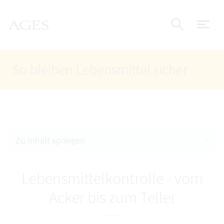
Accesskey
Accesskey
Accesskey
Zum Inhalt
Zum Hauptmenü
Zur Suche
AGES Startseite
[4]
[1]
[2]
Nav
Suche e
So bleiben Lebensmittel sicher
Zu Inhalt springen
Lebensmittelkontrolle - vom
Acker bis zum Teller