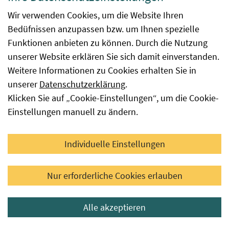
Kennzeichnung" eingerichtet.
Wir verwenden Cookies, um die Website Ihren
Bedüfnissen anzupassen bzw. um Ihnen spezielle
Funktionen anbieten zu können. Durch die Nutzung
Pflichtangaben auf Lebensmitteln
unserer Website erklären Sie sich damit einverstanden.
Weitere Informationen zu Cookies erhalten Sie in
Die Kennzeichnung von Lebensmitteln muss folgende
unserer
Datenschutzerklärung
.
Angaben enthalten:
Klicken Sie auf „Cookie-Einstellungen“, um die Cookie-
Einstellungen manuell zu ändern.
a. die Bezeichnung des Lebensmittels
b. das Verzeichnis der Zutaten
c. allergene Zutaten und Verarbeitungshilfsstoffe
Individuelle Einstellungen
(gemäß Anhang II LMIV)
d. die Menge bestimmter Zutaten oder Klassen von
Nur erforderliche Cookies erlauben
Zutaten
e. die Nettofüllmenge des Lebensmittels
Alle akzeptieren
f. das Mindesthaltbarkeitsdatum oder das
Verbrauchsdatum