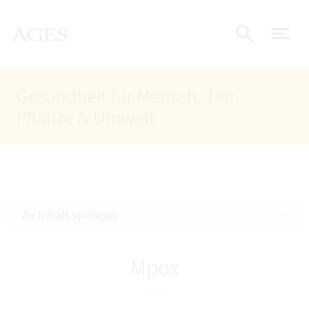
Accesskey
Accesskey
Accesskey
Zum Inhalt
Zum Hauptmenü
Zur Suche
AGES Startseite
[4]
[1]
[2]
Nav
Suche e
Gesundheit für Mensch, Tier,
Pflanze & Umwelt
Zu Inhalt springen
Mpox