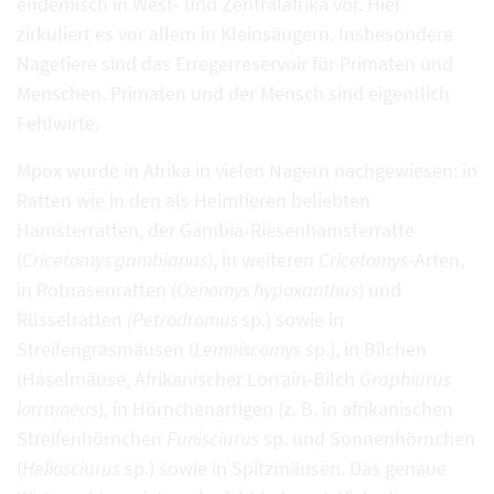
endemisch in West- und Zentralafrika vor. Hier
zirkuliert es vor allem in Kleinsäugern. Insbesondere
Nagetiere sind das Erregerreservoir für Primaten und
Menschen. Primaten und der Mensch sind eigentlich
Fehlwirte.
Mpox wurde in Afrika in vielen Nagern nachgewiesen: in
Ratten wie in den als Heimtieren beliebten
Hamsterratten, der Gambia-Riesenhamsterratte
(
Cricetomys gambianus
), in weiteren
Cricetomys
-Arten,
in Rotnasenratten (
Oenomys hypoxanthus
) und
Rüsselratten
(Petrodromus
sp.) sowie in
Streifengrasmäusen (
Lemniscomys
sp.), in Bilchen
(Haselmäuse, Afrikanischer Lorrain-Bilch
Graphiurus
lorraineus
), in Hörnchenartigen (z. B. in afrikanischen
Streifenhörnchen
Funisciurus
sp. und Sonnenhörnchen
(
Heliosciurus
sp.) sowie in Spitzmäusen. Das genaue