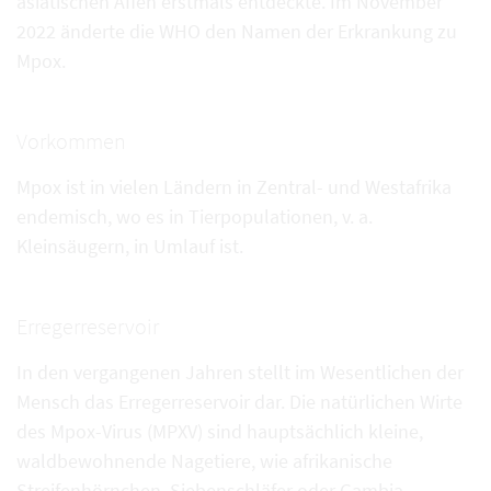
asiatischen Affen erstmals entdeckte. Im November
2022 änderte die WHO den Namen der Erkrankung zu
Mpox.
Vorkommen
Mpox ist in vielen Ländern in Zentral- und Westafrika
endemisch, wo es in Tierpopulationen, v. a.
Kleinsäugern, in Umlauf ist.
Erregerreservoir
In den vergangenen Jahren stellt im Wesentlichen der
Mensch das Erregerreservoir dar. Die natürlichen Wirte
des Mpox-Virus (MPXV) sind hauptsächlich kleine,
waldbewohnende Nagetiere, wie afrikanische
Streifenhörnchen, Siebenschläfer oder Gambia-