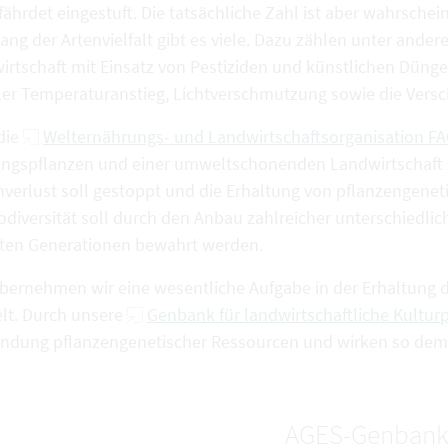
fährdet eingestuft. Die tatsächliche Zahl ist aber wahrsche
ang der Artenvielfalt gibt es viele. Dazu zählen unter ande
irtschaft mit Einsatz von Pestiziden und künstlichen Düng
ler Temperaturanstieg, Lichtverschmutzung sowie die Vers
die
Welternährungs- und Landwirtschaftsorganisation F
ngspflanzen und einer umweltschonenden Landwirtschaft 
nverlust soll gestoppt und die Erhaltung von pflanzengene
odiversität soll durch den Anbau zahlreicher unterschiedlic
ten Generationen bewahrt werden.
übernehmen wir eine wesentliche Aufgabe in der Erhaltung de
t. Durch unsere
Genbank für landwirtschaftliche Kultur
ndung pflanzengenetischer Ressourcen und wirken so dem 
AGES-Genban