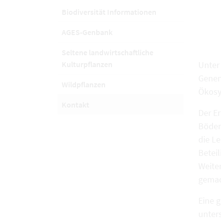
Biodiversität Informationen
AGES-Genbank
Seltene landwirtschaftliche
Kulturpflanzen
Unter 
Genen
Wildpflanzen
Ökosy
Kontakt
Der Er
Böden
die Le
Beteil
Weite
gemac
Eine g
unter