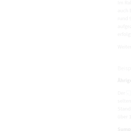
Im Ra
auch 
rund 
aufge
erfol
Weite
Beisp
Ährig
Der
selte
Stand
über 
Sumpf