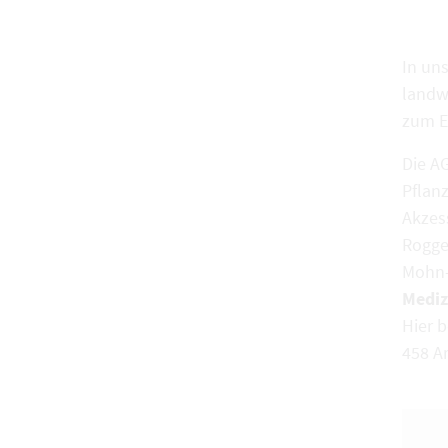
In un
landw
zum Er
Die A
Pflan
Akzes
Rogge
Mohn-
Mediz
Hier 
458 Ar