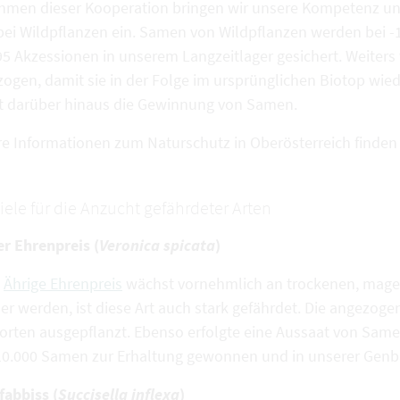
hmen dieser Kooperation bringen wir unsere Kompetenz und 
bei Wildpflanzen ein. Samen von Wildpflanzen werden bei -1
95 Akzessionen in unserem Langzeitlager gesichert. Weiter
zogen, damit sie in der Folge im ursprünglichen Biotop wie
gt darüber hinaus die Gewinnung von Samen.
re Informationen zum Naturschutz in Oberösterreich finden
iele für die Anzucht gefährdeter Arten
er Ehrenpreis (
Veronica spicata
)
Ährige Ehrenpreis
wächst vornehmlich an trockenen, mage
ner werden, ist diese Art auch stark gefährdet. Die angezo
orten ausgepflanzt. Ebenso erfolgte eine Aussaat von Samen
10.000 Samen zur Erhaltung gewonnen und in unserer Genba
abbiss (
Succisella inflexa
)