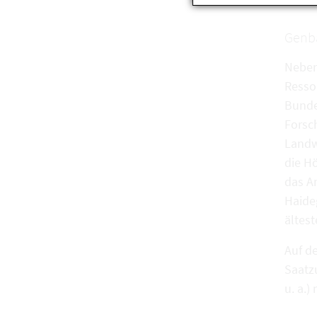
Genba
Neben
Resso
Bunde
Forsc
Landw
die H
das A
Haide
ältest
Auf d
Saatz
u. a.