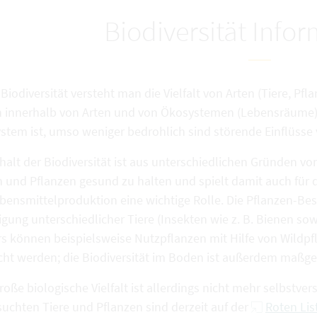
Biodiversität Info
Biodiversität versteht man die Vielfalt von Arten (Tiere, Pfl
 innerhalb von Arten und von Ökosystemen (Lebensräume). J
stem ist, umso weniger bedrohlich sind störende Einflüsse
halt der Biodiversität ist aus unterschiedlichen Gründen von
 und Pflanzen gesund zu halten und spielt damit auch für di
bensmittelproduktion eine wichtige Rolle. Die Pflanzen-Best
igung unterschiedlicher Tiere (Insekten wie z. B. Bienen s
rs können beispielsweise Nutzpflanzen mit Hilfe von Wildpf
ht werden; die Biodiversität im Boden ist außerdem maßgebl
roße biologische Vielfalt ist allerdings nicht mehr selbstvers
suchten Tiere und Pflanzen sind derzeit auf der
Roten Lis