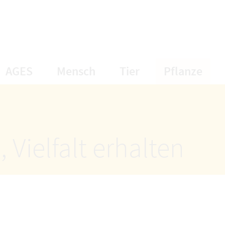
öffnet Untermenüpunkte
öffnet Untermenüpunkte
öffnet Unterme
öff
AGES
Mensch
Tier
Pflanze
 Vielfalt erhalten