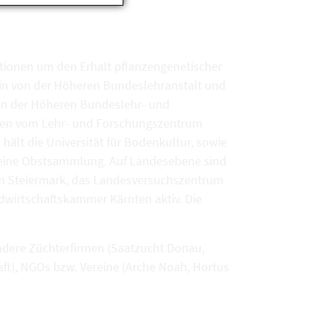
tionen um den Erhalt pflanzengenetischer
in von der Höheren Bundeslehranstalt und
on der Höheren Bundeslehr- und
nzen vom Lehr- und Forschungszentrum
ält die Universität für Bodenkultur, sowie
nz eine Obstsammlung. Auf Landesebene sind
um Steiermark, das Landesversuchszentrum
dwirtschaftskammer Kärnten aktiv. Die
ondere Züchterfirmen (Saatzucht Donau,
ft), NGOs bzw. Vereine (Arche Noah, Hortus