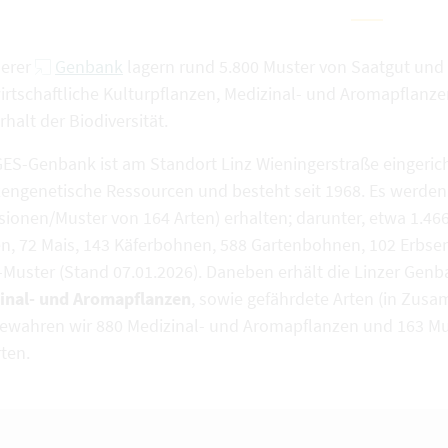
serer
Genbank
lagern rund 5.800 Muster von Saatgut und 
irtschaftliche Kulturpflanzen, Medizinal- und Aromapflanze
halt der Biodiversität.
GES-Genbank ist am Standort Linz Wieningerstraße eingericht
zengenetische Ressourcen und besteht seit 1968. Es werden
sionen/Muster von 164 Arten) erhalten; darunter, etwa 1.466
n, 72 Mais, 143 Käferbohnen, 588 Gartenbohnen, 102 Erbse
Muster (Stand 07.01.2026). Daneben erhält die Linzer Gen
inal- und Aromapflanzen
, sowie gefährdete Arten (in Zus
bewahren wir 880 Medizinal- und Aromapflanzen und 163 Mu
ten.