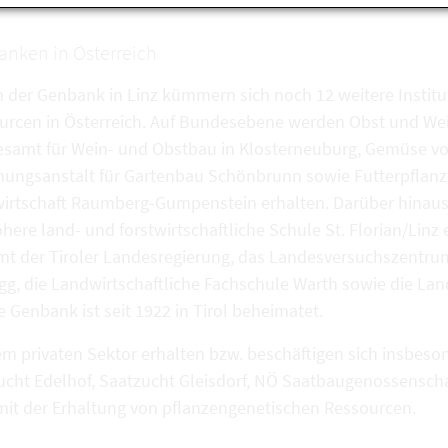
nken in Österreich
 der Genbank in Linz kümmern sich noch 12 weitere Institu
urcen in Österreich. Auf Bundesebene werden Obst und We
samt für Wein- und Obstbau in Klosterneuburg, Gemüse v
hungsanstalt für Gartenbau Schönbrunn sowie Futterpfla
irtschaft Raumberg-Gumpenstein erhalten. Darüber hinaus h
öhere land- und forstwirtschaftliche Schule St. Florian/Li
mt der Tiroler Landesregierung, das Landesversuchszentr
gg, die Landwirtschaftliche Fachschule Warth sowie die Lan
e Genbank ist seit 1922 in Tirol beheimatet.
em privaten Sektor erhalten bzw. beschäftigen sich insbes
ucht Edelhof, Saatzucht Gleisdorf, NÖ Saatbaugenossenscha
) mit der Erhaltung von pflanzengenetischen Ressourcen.