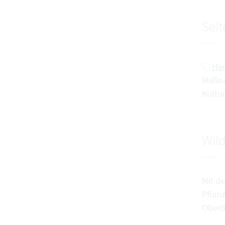
Selt
Hie
Maßna
Kultur
Wil
Mit d
Pflan
Oberö