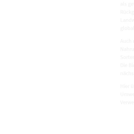
als ge
Rückg
Landw
globa
Auch 
Nahru
Sorte
Die Bi
nächs
Hier 
Umwel
Verwe