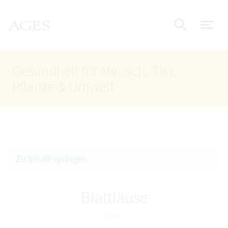
Accesskey
Accesskey
Accesskey
Zum Inhalt
Zum Hauptmenü
Zur Suche
AGES Startseite
[4]
[1]
[2]
Nav
Suche e
Gesundheit für Mensch, Tier,
Pflanze & Umwelt
Zu Inhalt springen
Blattläuse