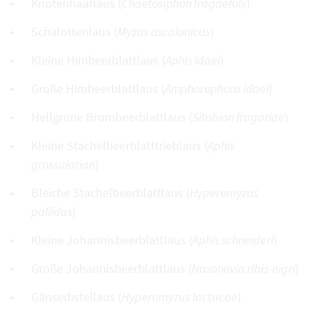
Knotenhaarlaus (
Chaetosiphon fragaefolii
)
Schalottenlaus (
Myzus ascalonicus
)
Kleine Himbeerblattlaus (
Aphis idaei
)
Große Himbeerblattlaus (
Amphorophora idaei
)
Hellgrüne Brombeerblattlaus (
Sitobion fragariae
)
Kleine Stachelbeerblatttrieblaus (
Aphis
grossulariae
)
Bleiche Stachelbeerblattlaus (
Hyperomyzus
pallidus
)
Kleine Johannisbeerblattlaus (
Aphis schneideri
)
Große Johannisbeerblattlaus (
Nasonovia ribis-nigri
)
Gänsedistellaus (
Hyperomyzus lactucae
)