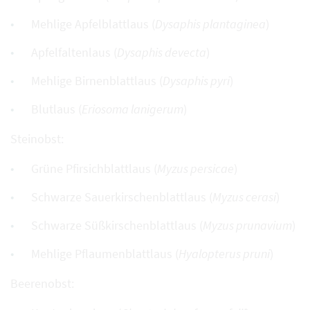
Mehlige Apfelblattlaus (
Dysaphis plantaginea
)
Apfelfaltenlaus (
Dysaphis devecta
)
Mehlige Birnenblattlaus (
Dysaphis pyri
)
Blutlaus (
Eriosoma lanigerum
)
Steinobst:
Grüne Pfirsichblattlaus (
Myzus persicae
)
Schwarze Sauerkirschenblattlaus (
Myzus cerasi
)
Schwarze Süßkirschenblattlaus (
Myzus prunavium
)
Mehlige Pflaumenblattlaus (
Hyalopterus pruni
)
Beerenobst: