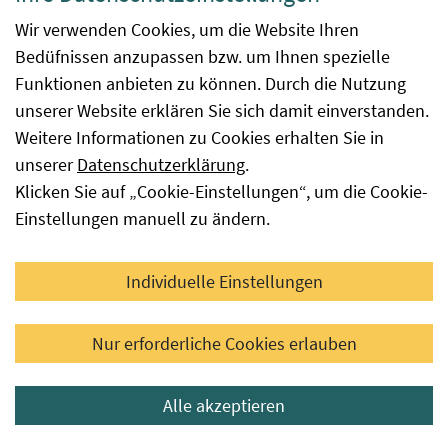
Experimente für Kinder
Wir verwenden Cookies, um die Website Ihren
Bedüfnissen anzupassen bzw. um Ihnen spezielle
Wieso wird ein geriebener Apfel braun? Wie wird
Funktionen anbieten zu können. Durch die Nutzung
Frischkäse hergestellt?
unserer Website erklären Sie sich damit einverstanden.
Um diese Fragen im Unterricht zu erforschen wurden
Weitere Informationen zu Cookies erhalten Sie in
im Rahmen des EU-Schulprogramms zehn
unserer
Datenschutzerklärung
.
verschiedene „
Experimente für den Schulunterricht
“
Klicken Sie auf „Cookie-Einstellungen“, um die Cookie-
rund um die Themen Milch, Obst und Gemüse
Einstellungen manuell zu ändern.
entwickelt.
Die Anleitungen umfassen neben den erforderlichen
Individuelle Einstellungen
Materialien die genauen Durchführungsschritte und
wissenswerte Grundlagen, die hinter den zu
Nur erforderliche Cookies erlauben
beobachtenden Effekten stecken. Zusätzlich gibt es
Videos zu den Experimenten,
die zur Demonstration im
Alle akzeptieren
Unterricht verwendet werden können – entweder
vorab als Anleitung oder im Nachhinein als