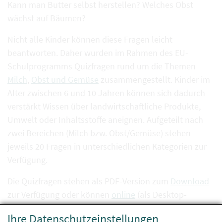
Kann man Butter selbst herstellen? Welches Obst
wächst auf Bäumen?
Nicht alle Kinder können diese Fragen leicht
beantworten. Daher wurden im Rahmen des EU-
Schulprogramms Quizfragen rund um die Themen
Milch
,
Obst und Gemüse
zusammengestellt. Kinder im
Alter zwischen 6 und 10 Jahren können sich dadurch
verstärkt Wissen über landwirtschaftliche Produkte,
Umwelt oder Inhaltsstoffe aneignen. Aufgeteilt nach
zwei Bereichen (Milch bzw. Obst/Gemüse) stehen
jeweils 20 Fragen in unterschiedlichen Kategorien zur
Verfügung.
Die Quizfragen stehen als PDF-Version zum
Download
zur Verfügung oder können
online
(als Desktop-
Version) beantwortet werden.
Ihre Datenschutzeinstellungen