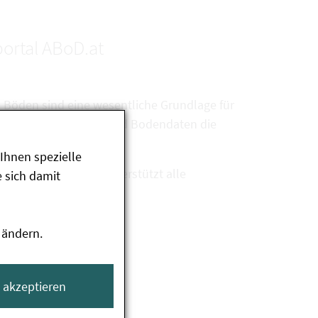
ortal ABoD.at
n Böden sind eine wesentliche Grundlage für
ge „Boden“. Somit sind Bodendaten die
n zu können.
Ihnen spezielle
. Das Datenportal unterstützt alle
 sich damit
 ändern.
e akzeptieren