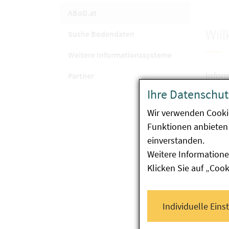
(aktuelle Seite)
ABoD.at
Wil
Suche Bodendaten
Weitere Informationssysteme
Infor
Partner
den s
Ihre Datenschut
Basis
Wir verwenden Cooki
ABoD.
Funktionen anbieten 
Inter
einverstanden.
Weitere Informatione
W
Klicken Sie auf „Coo
F
Z
Individuelle Eins
W