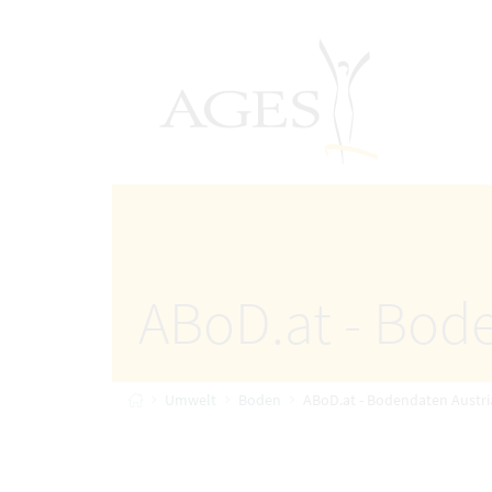
Accesskey
Accesskey
Accesskey
Accesskey
Zum Inhalt
Zum Hauptmenü
Zum Untermenü
Zur Suche
[4]
[1]
AGES Startseite
[3]
[2]
ABoD.at - Bod
Startseite
Umwelt
Boden
ABoD.at - Bodendaten Austri