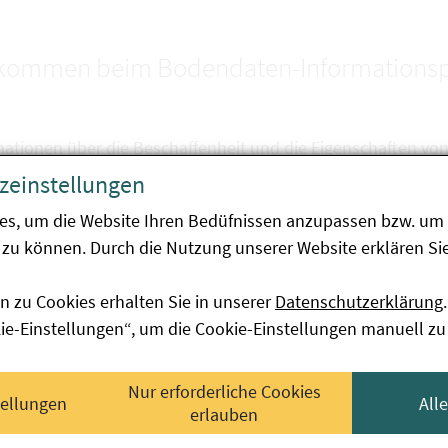
lkommen beim Bodendaten-Informationsp
mationen über die Beschaffenheit und die Eigenschaften vo
chonenden Umgang und den Schutz unserer Lebensgrundla
zeinstellungen
, um den Bodenzustand in Österreich erfassen und bewerte
es, um die Website Ihren Bedüfnissen anzupassen bzw. um 
at bietet Informationen zu national verfügbaren Bodendaten
zu können. Durch die Nutzung unserer Website erklären Sie
essierten dabei, folgende Fragen zu beantworten:
n zu Cookies erhalten Sie in unserer
Datenschutzerklärung
.
elche bodenbezogenen Daten sind in Österreich verfügbar?
kie-Einstellungen“, um die Cookie-Einstellungen manuell zu
ür welche Räume sind Daten verfügbar?
Nur erforderliche Cookies
u welchen Themen sind Daten verfügbar?
tellungen
All
erlauben
ozu können die Bodendaten verwendet werden?