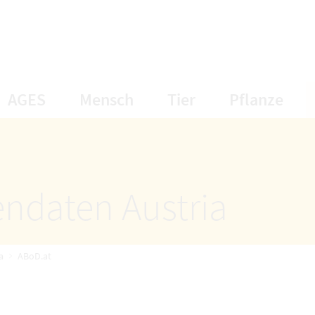
öffnet Untermenüpunkte
öffnet Untermenüpunkte
öffnet Unterme
öff
AGES
Mensch
Tier
Pflanze
endaten Austria
a
ABoD.at