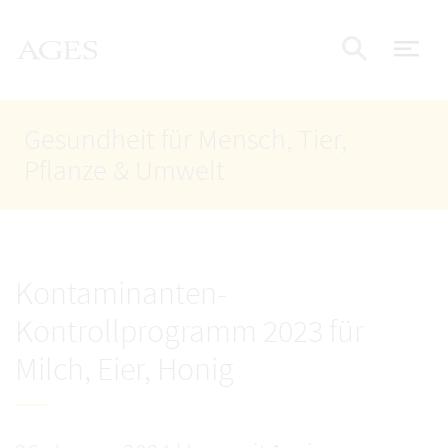
Accesskey
Accesskey
Accesskey
Zum Inhalt
Zum Hauptmenü
Zur Suche
AGES Startseite
[4]
[1]
[2]
Nav
Suche e
Gesundheit für Mensch, Tier,
Pflanze & Umwelt
Kontaminanten-
Kontrollprogramm 2023 für
Milch, Eier, Honig