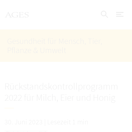
Accesskey
Accesskey
Accesskey
Zum Inhalt
Zum Hauptmenü
Zur Suche
AGES Startseite
[4]
[1]
[2]
Nav
Suche e
Gesundheit für Mensch, Tier,
Pflanze & Umwelt
Rückstandskontrollprogramm
2022 für Milch, Eier und Honig
30. Juni 2023
|
Lesezeit 1 min