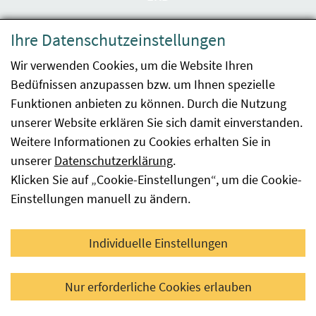
Datenschutzerklärung
Ihre Datenschutzeinstellungen
Barrierefreiheit
Wir verwenden Cookies, um die Website Ihren
Bedüfnissen anzupassen bzw. um Ihnen spezielle
Impressum
Funktionen anbieten zu können. Durch die Nutzung
Kontakt
unserer Website erklären Sie sich damit einverstanden.
Weitere Informationen zu Cookies erhalten Sie in
Sitemap
unserer
Datenschutzerklärung
.
Klicken Sie auf „Cookie-Einstellungen“, um die Cookie-
Hinweismeldung
Einstellungen manuell zu ändern.
Facebook
YouTube
LinkedIn
Individuelle Einstellungen
© 2026 Österreichische Agentur für Gesundheit und
Nur erforderliche Cookies erlauben
Ernährungssicherheit GmbH