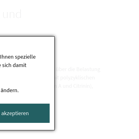
 und
Ihnen spezielle
 sich damit
nen aktuellen Überblick über die Belastung
nd Kakaoerzeugnisse mit polyzyklischen
(Aflatoxin, Ochratoxin A und Citrinin),
 ändern.
e akzeptieren