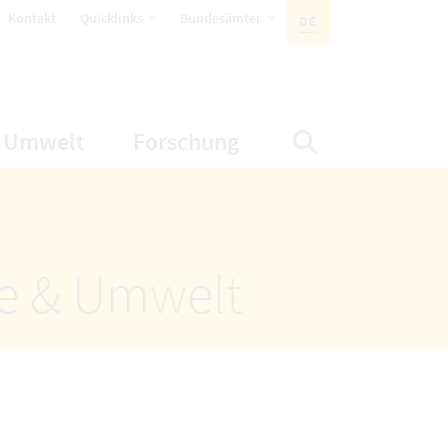
öffnet Untermenüpunkte
öffnet Untermenüpunkte
Kontakt
Quicklinks
Bundesämter
DE
AKTIVE SPRACHE:
nüpunkte
net Untermenüpunkte
öffnet Untermenüpunkte
öffnet Untermenüp
Umwelt
Forschung
Suche einbl
ze & Umwelt