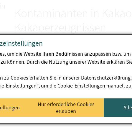
in
Kontaminanten in Kakao
Kakaoerzeugnissen
zeinstellungen
Endbericht der Schwerpunktaktion A-037-23
es, um die Website Ihren Bedüfnissen anzupassen bzw. um 
zu können. Durch die Nutzung unserer Website erklären Sie
Das Ziel dieser Schwerpunktaktion bestand darin, ei
der am österreichischen Markt angebotenen Kakao u
n zu Cookies erhalten Sie in unserer
Datenschutzerklärung
.
aromatischen Kohlenwasserstoffen (PAK), Mykotoxinen 
kie-Einstellungen“, um die Cookie-Einstellungen manuell zu
Cadmium und Aluminium zu erhalten.
41 Proben aus ganz Österreich wurden untersucht.
Nur erforderliche Cookies
tellungen
All
erlauben
• Keine Probe wurde beanstandet