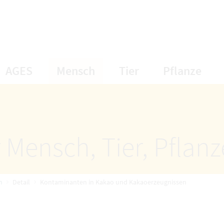
öffnet Untermenüpunkte
öffnet Untermenüpunkte
öffnet Unterme
öff
AGES
Mensch
Tier
Pflanze
 Mensch, Tier, Pflan
n
Detail
Kontaminanten in Kakao und Kakaoerzeugnissen