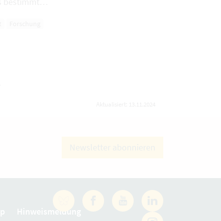
ns bestimmt…
t
Forschung
chste
Aktualisiert: 13.11.2024
Newsletter abonnieren
Facebook
YouTube
LinkedIn
ap
Hinweismeldung