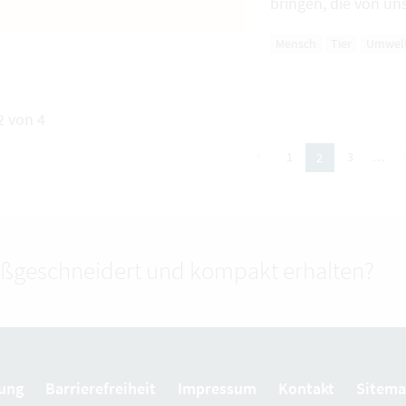
bringen, die von u
Mensch
Tier
Umwel
2 von 4
vorherige
nä
1
3
…
2
(aktuelle Seite)
ßgeschneidert und kompakt erhalten?
ung
Barrierefreiheit
Impressum
Kontakt
Sitem