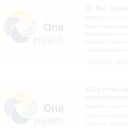
20. Mai: Tag d
20. Mai 2025
|
Lesezeit 1 
MedUni Wien und A
der klinischen For
klinischer Studien 
Lebensqualität von
Unternehmen
Mensc
AGES entwicke
Hochsicherhei
06. Mai 2025
|
Lesezeit 3 
Außen ein LKW, inn
und testen die Eins