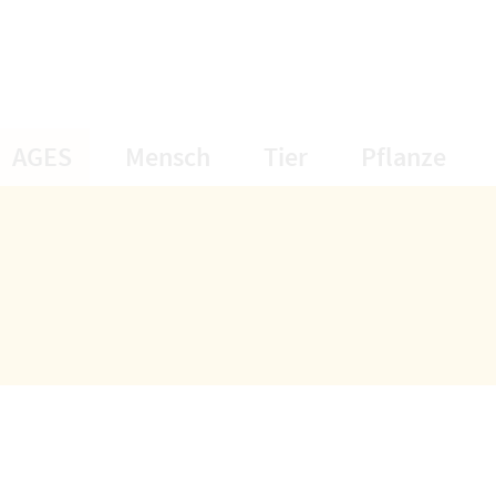
öffnet Untermenüpunkte
öffnet Untermenüpunkte
öffnet Unterme
öff
AGES
Mensch
Tier
Pflanze