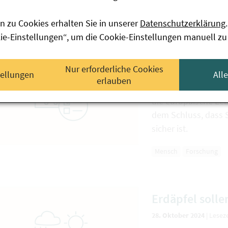
Mensch
Forschung
n zu Cookies erhalten Sie in unserer
Datenschutzerklärung
.
kie-Einstellungen“, um die Cookie-Einstellungen manuell zu
Saccharin: Kei
Nur erforderliche Cookies
15. November 2024
|
Lese
tellungen
All
erlauben
In einem aktuellen
die europäische Le
dem Schluss, dass 
sicher ist.
Mensch
Forschung
Erdäpfel solle
28. Oktober 2024
|
Leseze