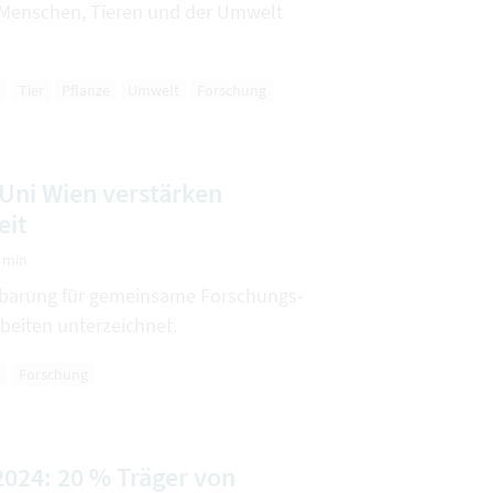
Menschen, Tieren und der Umwelt
h
Tier
Pflanze
Umwelt
Forschung
ni Wien verstärken
it
2 min
nbarung für gemeinsame Forschungs-
beiten unterzeichnet.
h
Forschung
024: 20 % Träger von