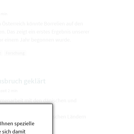
2 min
n Österreich könnte Borrelien auf den
. Das zeigt ein erstes Ergebnis unserer
vor einem Jahr begonnen wurde.
t
Forschung
sbruch geklärt
zeit 2 min
menarbeit mit den dänischen und
rorganisationen einen
ch in mehreren europäischen Ländern
Ihnen spezielle
 sich damit