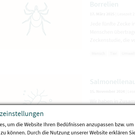
Borrelien
17. März 2025
|
Lesezeit 
Jede fünfte Zecke i
Menschen übertragen
Zeckenstudie, die 
Mensch
Tier
Umwel
Salmonellenau
15. November 2024
|
Lese
Wir haben in Zusam
deutschen Schweste
zeinstellungen
Salmonellenausbru
es, um die Website Ihren Bedüfnissen anzupassen bzw. um 
abgeklärt.
zu können. Durch die Nutzung unserer Website erklären Sie