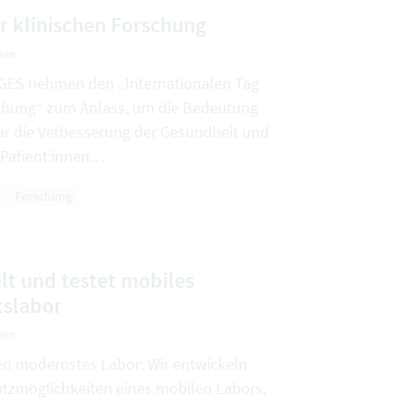
er klinischen Forschung
min
GES nehmen den „Internationalen Tag
schung“ zum Anlass, um die Bedeutung
für die Verbesserung der Gesundheit und
 Patient:innen…
h
Forschung
lt und testet mobiles
tslabor
min
en modernstes Labor: Wir entwickeln
atzmöglichkeiten eines mobilen Labors,