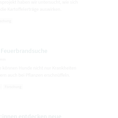
projekt haben wir untersucht, wie sich
 die Kartoffelerträge auswirken.
schung
 Feuerbrandsuche
 min
se können Hunde nicht nur Krankheiten
rn auch bei Pflanzen erschnüffeln.
t
Forschung
:innen entdecken neue