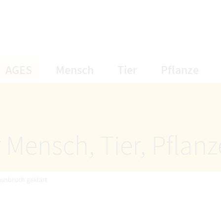
öffnet Untermenüpunkte
öffnet Untermenüpunkte
öffnet Unterme
öff
AGES
Mensch
Tier
Pflanze
 Mensch, Tier, Pflan
usbruch geklärt