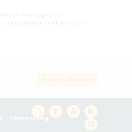
ultinational investigation of
d baby spinach as the likely infection
Newsletter abonnieren
Facebook
YouTube
LinkedIn
ap
Hinweismeldung