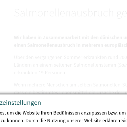
Salmonellenausbruch ge
Wir haben in Zusammenarbeit mit den dänischen 
einen Salmonellenausbruch in mehreren europäisc
Über den vergangenen Sommer erkrankten rund 200
Ländern an einem seltenen Salmonellenstamm (
Sal
erkrankten 19 Personen.
Wenn mehrere Menschen am selben Salmonellen-Stam
dass ein bestimmtes Lebensmittel die Ursache der In
darin, dieses Lebensmittel zu finden.
zeinstellungen
Unsere AGES-Epidemiolog:innen verfügen in dieser Hi
es, um die Website Ihren Bedüfnissen anzupassen bzw. um 
Mittelpunkt stehen Befragungen von Patient:innen, 
zu können. Durch die Nutzung unserer Website erklären Sie