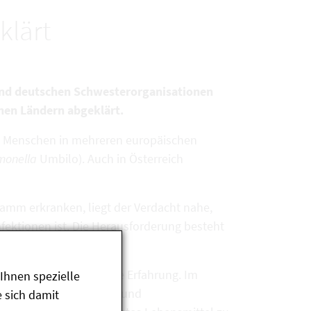
klärt
und deutschen Schwesterorganisationen
hen Ländern abgeklärt.
 Menschen in mehreren europäischen
monella
Umbilo). Auch in Österreich
m erkranken, liegt der Verdacht nahe,
fektionen ist. Die Herausforderung besteht
nsicht über langjährige Erfahrung. Im
Ihnen spezielle
bei denen Ess-, Ausgeh- und
 sich damit