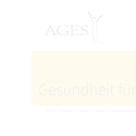
Accesskey
Accesskey
Accesskey
Zum Inhalt
Zum Hauptmenü
Zur Suche
[4]
[1]
AGES Startseite
[2]
Gesundheit für
Startseite
AGES
Presse
News
Detail
Salmonellena