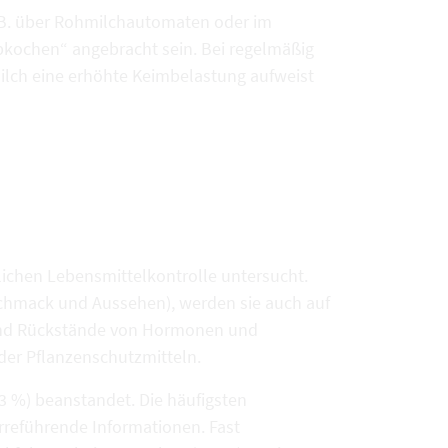
. B. über Rohmilchautomaten oder im
bkochen“ angebracht sein. Bei regelmäßig
lch eine erhöhte Keimbelastung aufweist
ichen Lebensmittelkontrolle untersucht.
chmack und Aussehen), werden sie auch auf
sind Rückstände von Hormonen und
der Pflanzenschutzmitteln.
 %) beanstandet. Die häufigsten
eführende Informationen. Fast