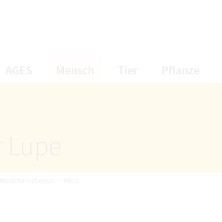
öffnet Untermenüpunkte
öffnet Untermenüpunkte
öffnet Unterme
öff
AGES
Mensch
Tier
Pflanze
r Lupe
ttelinformationen
Milch