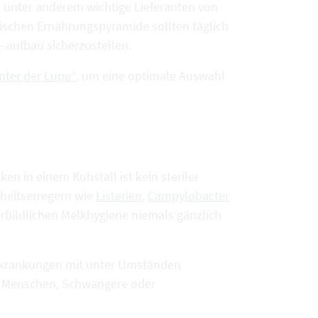
 unter anderem wichtige Lieferanten von
ischen Ernährungspyramide sollten täglich
aufbau sicherzustellen.
nter der Lupe“
, um eine optimale Auswahl
en in einem Kuhstall ist kein steriler
heitserregern wie
Listerien
,
Campylobacter
vorbildlichen Melkhygiene niemals gänzlich
rkrankungen mit unter Umständen
re Menschen, Schwangere oder