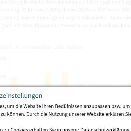
hließlich mikrobielle Kontaminationen durch Hygienemängel
tandung. 33 Proben (1,6 %), davon 22x Käse (3,3 % von 658
rproben), waren überwiegend wegen mikrobieller Kontamin
ignet. Vier Käse Proben (0,2 %) waren wegen krankmachen
achtete und beanstandete Proben
zeinstellungen
es, um die Website Ihren Bedüfnissen anzupassen bzw. um 
zu können. Durch die Nutzung unserer Website erklären Sie
n zu Cookies erhalten Sie in unserer
Datenschutzerklärung
.