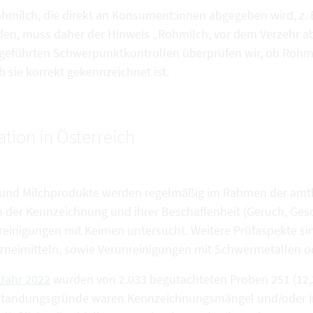
ohmilch, die direkt an Konsument:innen abgegeben wird, z
den, muss daher der Hinweis „Rohmilch, vor dem Verzehr a
geführten Schwerpunktkontrollen überprüfen wir, ob Rohmi
 sie korrekt gekennzeichnet ist.
ation in Österreich
 und Milchprodukte werden regelmäßig im Rahmen der amtl
 der Kennzeichnung und ihrer Beschaffenheit (Geruch, Ges
reinigungen mit Keimen untersucht. Weitere Prüfaspekte 
rzneimitteln, sowie Verunreinigungen mit Schwermetallen o
Jahr 2022
wurden von 2.033 begutachteten Proben 251 (12,3
tandungsgründe waren Kennzeichnungsmängel und/oder irr