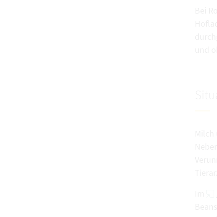
Bei R
Hofla
durch
und ob
Situ
Milch
Neben
Verun
Tiera
Im
Beans