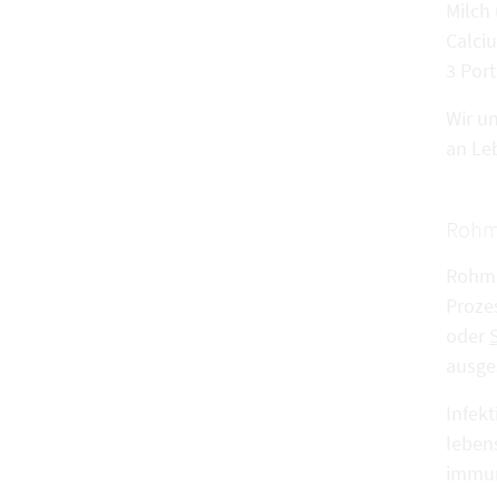
Milch
Calci
3 Por
Wir u
an Leb
Rohm
Rohmil
Proze
oder
ausge
Infek
leben
immun