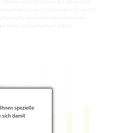
 führten bei 100 Proben (4,9 %) zu einer
 Käseproben) und 11x Butter (8,4 % von 131
ationen für den menschlichen Verzehr
der Keime gesundheitsschädlich.
Ihnen spezielle
 sich damit