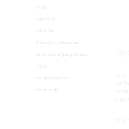
Milch
Allgemein
Rohmilch
Situation in Österreich
All
Untersuchungsergebnisse
Tipps
Aufgr
Fachinformation
die Ro
Downloads
siche
angeb
Ernä