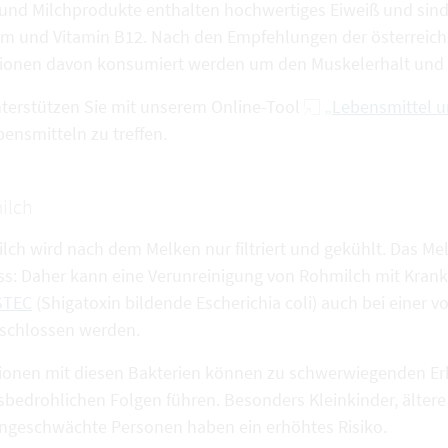
 und Milchprodukte enthalten hochwertiges Eiweiß und sind
um und Vitamin B12. Nach den Empfehlungen der österreich
tionen davon konsumiert werden um den Muskelerhalt und –
nterstützen Sie mit unserem Online-Tool
„Lebensmittel u
ensmitteln zu treffen.
ilch
ch wird nach dem Melken nur filtriert und gekühlt. Das Melk
ss: Daher kann eine Verunreinigung von Rohmilch mit Krank
STEC
(Shigatoxin bildende Escherichia coli) auch bei einer 
schlossen werden.
tionen mit diesen Bakterien können zu schwerwiegenden E
sbedrohlichen Folgen führen. Besonders Kleinkinder, älte
geschwächte Personen haben ein erhöhtes Risiko.