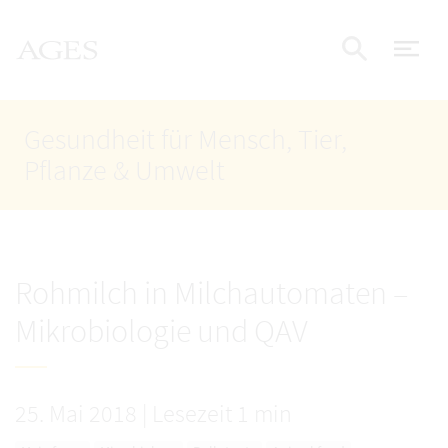
Accesskey
Accesskey
Accesskey
Zum Inhalt
Zum Hauptmenü
Zur Suche
AGES Startseite
[4]
[1]
[2]
Nav
Suche e
Gesundheit für Mensch, Tier,
Pflanze & Umwelt
Rohmilch in Milchautomaten –
Mikrobiologie und QAV
25. Mai 2018
|
Lesezeit 1 min