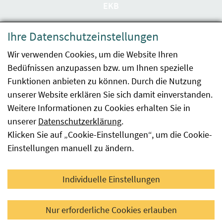
EKB
Datenschutzerklärung
Ihre Datenschutzeinstellungen
Barrierefreiheit
Wir verwenden Cookies, um die Website Ihren
Bedüfnissen anzupassen bzw. um Ihnen spezielle
Impressum
Funktionen anbieten zu können. Durch die Nutzung
Kontakt
unserer Website erklären Sie sich damit einverstanden.
Weitere Informationen zu Cookies erhalten Sie in
Sitemap
unserer
Datenschutzerklärung
.
Klicken Sie auf „Cookie-Einstellungen“, um die Cookie-
Hinweismeldung
Einstellungen manuell zu ändern.
Facebook
YouTube
LinkedIn
Individuelle Einstellungen
© 2026 Österreichische Agentur für Gesundheit und
Nur erforderliche Cookies erlauben
Ernährungssicherheit GmbH