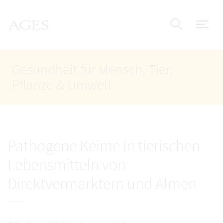
Accesskey
Accesskey
Accesskey
Zum Inhalt
Zum Hauptmenü
Zur Suche
AGES Startseite
[4]
[1]
[2]
Nav
Suche e
Gesundheit für Mensch, Tier,
Pflanze & Umwelt
Pathogene Keime in tierischen
Lebensmitteln von
Direktvermarktern und Almen