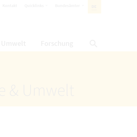
öffnet Untermenüpunkte
öffnet Untermenüpunkte
Kontakt
Quicklinks
Bundesämter
DE
AKTIVE SPRACHE:
nüpunkte
net Untermenüpunkte
öffnet Untermenüpunkte
öffnet Untermenüp
Umwelt
Forschung
Suche einbl
ze & Umwelt