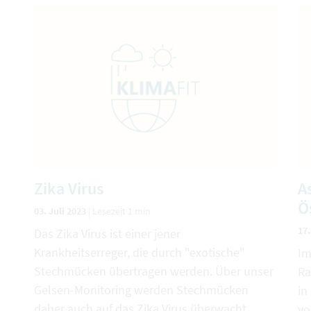
Zika Virus
A
Ö
03. Juli 2023
|
Lesezeit 1 min
17
Das Zika Virus ist einer jener
Krankheitserreger, die durch "exotische"
Im
Stechmücken übertragen werden. Über unser
Ra
Gelsen-Monitoring werden Stechmücken
in
daher auch auf das Zika Virus überwacht.
vo