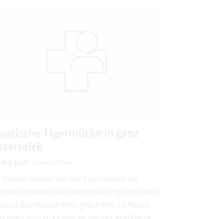
siatische Tigermücke in ganz
sterreich
. Mai 2023
|
Lesezeit 5 min
 Vorjahr haben wir die Tigermücke im
hmen unseres Gelsenmonitorings erstmals
 allen Bundesländern gefunden. In Teilen
n Wien und Graz gibt es bereits etablierte