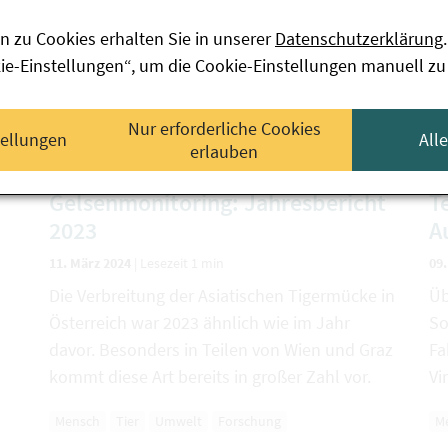
n zu Cookies erhalten Sie in unserer
Datenschutzerklärung
.
kie-Einstellungen“, um die Cookie-Einstellungen manuell zu
Nur erforderliche Cookies
tellungen
All
erlauben
Gelsenmonitoring: Jahresbericht
T
2023
A
11. März 2024
|
Lesezeit 1 min
09
Die Verbreitung der Asiatischen Tigermücke in
Üb
Österreich war 2023 ähnlich wie im Jahr
So
davor. Besonders in Teilen von Wien und Graz
Fa
kommt diese Art bereits in großer Zahl vor.
Vi
Mensch
Tier
Umwelt
Forschung
M