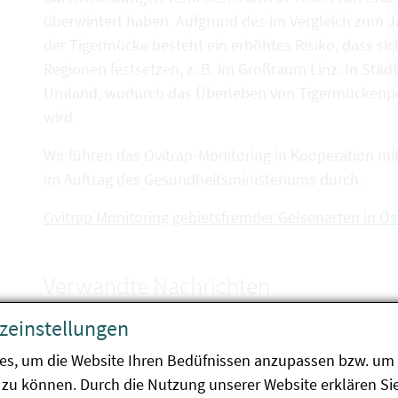
überwintert haben. Aufgrund des im Vergleich zum 
der Tigermücke besteht ein erhöhtes Risiko, dass si
Regionen festsetzen, z. B. im Großraum Linz. In Städt
Umland, wodurch das Überleben von Tigermückenpo
wird.
Wir führen das Ovitrap-Monitoring in Kooperation mi
im Auftrag des Gesundheitsministeriums durch.
Ovitrap Monitoring gebietsfremder Gelsenarten in Ös
Verwandte Nachrichten
zeinstellungen
es, um die Website Ihren Bedüfnissen anzupassen bzw. um 
zu können. Durch die Nutzung unserer Website erklären Sie