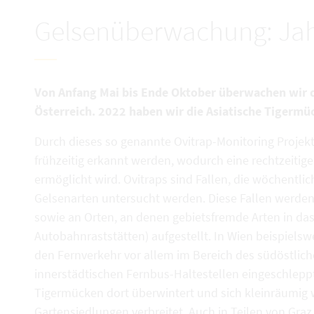
Gelsenüberwachung: Jah
Von Anfang Mai bis Ende Oktober überwachen wir d
Österreich. 2022 haben wir die Asiatische Tigermü
Durch dieses so genannte Ovitrap-Monitoring Projek
frühzeitig erkannt werden, wodurch eine rechtzeit
ermöglicht wird. Ovitraps sind Fallen, die wöchentlic
Gelsenarten untersucht werden. Diese Fallen werden
sowie an Orten, an denen gebietsfremde Arten in da
Autobahnraststätten) aufgestellt. In Wien beispielsw
den Fernverkehr vor allem im Bereich des südöstlic
innerstädtischen Fernbus-Haltestellen eingeschleppt
Tigermücken dort überwintert und sich kleinräumig 
Gartensiedlungen verbreitet. Auch in Teilen von Graz 