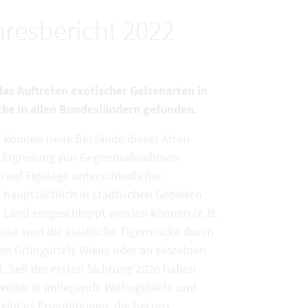
resbericht 2022
as Auftreten exotischer Gelsenarten in
cke in allen Bundesländern gefunden.
t können neue Bestände dieser Arten
ige Ergreifung von Gegenmaßnahmen
h auf Eigelege unterschiedlicher
 hauptsächlich in städtischen Gebieten
s Land eingeschleppt werden können (z. B.
eise wird die asiatische Tigermücke durch
hen Grüngürtels Wiens oder an einzelnen
. Seit der ersten Sichtung 2020 haben
weiter in anliegende Wohngebiete und
gibt es Populationen, die bei uns