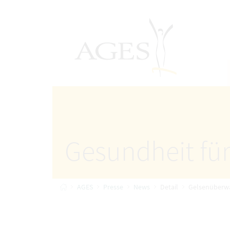
Accesskey
Accesskey
Accesskey
Zum Inhalt
Zum Hauptmenü
Zur Suche
[4]
[1]
AGES Startseite
[2]
Gesundheit für
Startseite
AGES
Presse
News
Detail
Gelsenüberwa