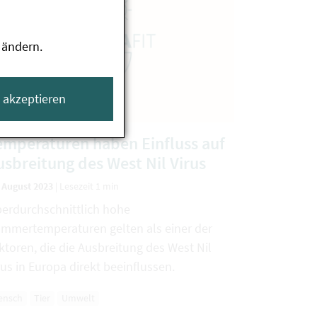
 ändern.
e akzeptieren
emperaturen haben Einfluss auf
usbreitung des West Nil Virus
. August 2023
|
Lesezeit 1 min
erdurchschnittlich hohe
mmertemperaturen gelten als einer der
ktoren, die die Ausbreitung des West Nil
rus in Europa direkt beeinflussen.
ensch
Tier
Umwelt