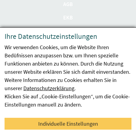
AGB
EKB
Datenschutzerklärung
Ihre Datenschutzeinstellungen
Barrierefreiheit
Wir verwenden Cookies, um die Website Ihren
Bedüfnissen anzupassen bzw. um Ihnen spezielle
Impressum
Funktionen anbieten zu können. Durch die Nutzung
Kontakt
unserer Website erklären Sie sich damit einverstanden.
Weitere Informationen zu Cookies erhalten Sie in
Sitemap
unserer
Datenschutzerklärung
.
Klicken Sie auf „Cookie-Einstellungen“, um die Cookie-
Hinweismeldung
Einstellungen manuell zu ändern.
Facebook
YouTube
LinkedIn
Individuelle Einstellungen