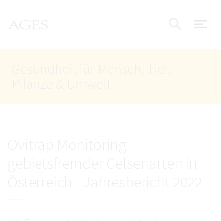
Accesskey
Accesskey
Accesskey
Zum Inhalt
Zum Hauptmenü
Zur Suche
AGES Startseite
[4]
[1]
[2]
Nav
Suche e
Gesundheit für Mensch, Tier,
Pflanze & Umwelt
Ovitrap Monitoring
gebietsfremder Gelsenarten in
Österreich - Jahresbericht 2022