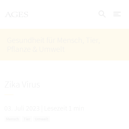
Accesskey
Accesskey
Accesskey
Zum Inhalt
Zum Hauptmenü
Zur Suche
AGES Startseite
[4]
[1]
[2]
Nav
Suche e
Gesundheit für Mensch, Tier,
Pflanze & Umwelt
Zika Virus
03. Juli 2023
|
Lesezeit 1 min
Mensch
Tier
Umwelt