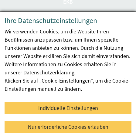
EKB
Datenschutzerklärung
Ihre Datenschutzeinstellungen
Barrierefreiheit
Wir verwenden Cookies, um die Website Ihren
Bedüfnissen anzupassen bzw. um Ihnen spezielle
Impressum
Funktionen anbieten zu können. Durch die Nutzung
Kontakt
unserer Website erklären Sie sich damit einverstanden.
Weitere Informationen zu Cookies erhalten Sie in
Sitemap
unserer
Datenschutzerklärung
.
Klicken Sie auf „Cookie-Einstellungen“, um die Cookie-
Hinweismeldung
Einstellungen manuell zu ändern.
Facebook
YouTube
LinkedIn
Individuelle Einstellungen
© 2026 Österreichische Agentur für Gesundheit und
Nur erforderliche Cookies erlauben
Ernährungssicherheit GmbH