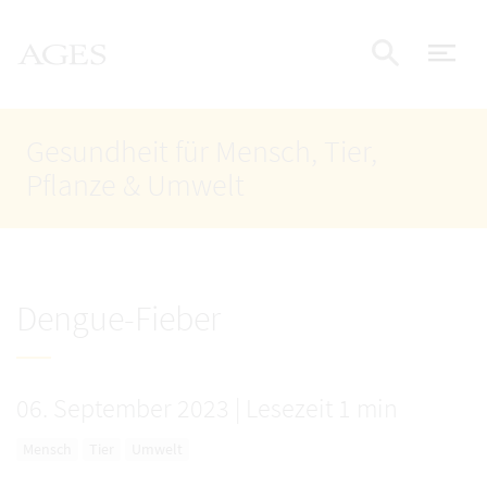
Accesskey
Accesskey
Accesskey
Zum Inhalt
Zum Hauptmenü
Zur Suche
AGES Startseite
[4]
[1]
[2]
Nav
Suche e
Gesundheit für Mensch, Tier,
Pflanze & Umwelt
Dengue-Fieber
06. September 2023
|
Lesezeit 1 min
Mensch
Tier
Umwelt