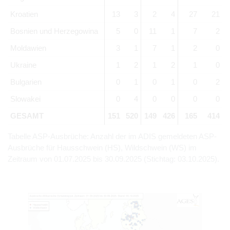
Kroatien
13
3
2
4
27
21
Bosnien und Herzegowina
5
0
11
1
7
2
Moldawien
3
1
7
1
2
0
Ukraine
1
2
1
2
1
0
Bulgarien
0
1
0
1
0
2
Slowakei
0
4
0
0
0
0
GESAMT
151
520
149
426
165
414
Tabelle ASP-Ausbrüche: Anzahl der im ADIS gemeldeten ASP-
Ausbrüche für Hausschwein (HS), Wildschwein (WS) im
Zeitraum von 01.07.2025 bis 30.09.2025 (Stichtag: 03.10.2025).