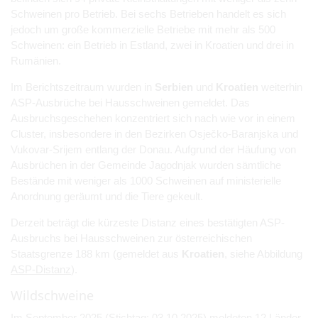
Schweinen pro Betrieb. Bei sechs Betrieben handelt es sich
jedoch um große kommerzielle Betriebe mit mehr als 500
Schweinen: ein Betrieb in Estland, zwei in Kroatien und drei in
Rumänien.
Im Berichtszeitraum wurden in
Serbien
und
Kroatien
weiterhin
ASP-Ausbrüche bei Hausschweinen gemeldet. Das
Ausbruchsgeschehen konzentriert sich nach wie vor in einem
Cluster, insbesondere in den Bezirken Osječko-Baranjska und
Vukovar-Srijem entlang der Donau. Aufgrund der Häufung von
Ausbrüchen in der Gemeinde Jagodnjak wurden sämtliche
Bestände mit weniger als 1000 Schweinen auf ministerielle
Anordnung geräumt und die Tiere gekeult.
Derzeit beträgt die kürzeste Distanz eines bestätigten ASP-
Ausbruchs bei Hausschweinen zur österreichischen
Staatsgrenze 188 km (gemeldet aus
Kroatien
, siehe Abbildung
ASP-Distanz
).
Wildschweine
Im September 2025 (Stichtag: 03.10.2025) meldeten 12 Länder,