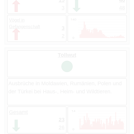
15
46
3
48
Vögel in
Gefangenschaft
3
2
Tollwut
Ausbrüche in Moldawien, Rumänien, Polen und
der Türkei bei Haus-, Heim- und Wildtieren.
Gesamt
23
26