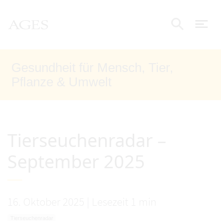
Accesskey
Accesskey
Accesskey
Zum Inhalt
Zum Hauptmenü
Zur Suche
[4]
[1]
[2]
AGES Startseite
Nav
Suche e
Gesundheit für Mensch, Tier,
Pflanze & Umwelt
Tierseuchenradar –
September 2025
16. Oktober 2025
|
Lesezeit 1 min
Tierseuchenradar