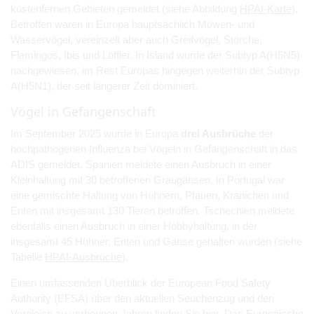
küstenfernen Gebieten gemeldet (siehe Abbildung
HPAI-Karte
).
Betroffen waren in Europa hauptsächlich Möwen- und
Wasservögel, vereinzelt aber auch Greifvögel, Störche,
Flamingos, Ibis und Löffler. In Island wurde der Subtyp A(H5N5)
nachgewiesen, im Rest Europas hingegen weiterhin der Subtyp
A(H5N1), der seit längerer Zeit dominiert.
Vögel in Gefangenschaft
Im September 2025 wurde in Europa
drei Ausbrüche
der
hochpathogenen Influenza bei Vögeln in Gefangenschaft in das
ADIS gemeldet. Spanien meldete einen Ausbruch in einer
Kleinhaltung mit 30 betroffenen Graugänsen. In Portugal war
eine gemischte Haltung von Hühnern, Pfauen, Kranichen und
Enten mit insgesamt 130 Tieren betroffen. Tschechien meldete
ebenfalls einen Ausbruch in einer Hobbyhaltung, in der
insgesamt 45 Hühner, Enten und Gänse gehalten wurden (siehe
Tabelle
HPAI-Ausbrüche
).
Einen umfassenden Überblick der European Food Safety
Authority (EFSA) über den aktuellen Seuchenzug und den
Vergleich zu vorherigen Jahren finden Sie
hier
. Das Europäische