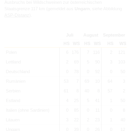
Ausbruchs bei Wildschweinen zur österreichischen
Staatsgrenze 117 km (gemeldet aus
Ungarn
, siehe Abbildung
ASP-Distanz
).
Juli
August
September
HS
WS
HS
WS
HS
WS
Polen
6
176
7
116
2
121
Lettland
2
69
5
90
3
103
Deutschland
0
78
0
92
0
50
Rumänien
53
7
69
10
64
3
Serbien
61
8
40
8
57
2
Estland
4
25
5
41
1
50
Italien (ohne Sardinien)
0
85
0
11
0
8
Litauen
3
22
2
23
1
40
Ungarn
0
39
0
26
0
12