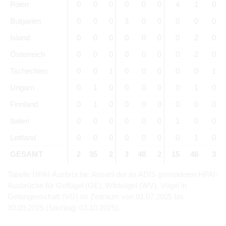
Polen
0
0
0
0
0
0
4
1
0
Bulgarien
0
0
0
3
0
0
0
0
0
Island
0
0
0
0
0
0
0
2
0
Österreich
0
0
0
0
0
0
0
2
0
Tschechien
0
0
1
0
0
0
0
0
1
Ungarn
0
1
0
0
0
0
0
1
0
Finnland
0
1
0
0
0
0
0
0
0
Italien
0
0
0
0
0
0
1
0
0
Lettland
0
0
0
0
0
0
0
1
0
GESAMT
2
35
2
3
48
2
15
46
3
Tabelle HPAI-Ausbrüche: Anzahl der im ADIS gemeldeten HPAI-
Ausbrüche für Geflügel (GE), Wildvögel (WV), Vögel in
Gefangenschaft (VG) im Zeitraum von 01.07.2025 bis
30.09.2025 (Stichtag: 03.10.2025).