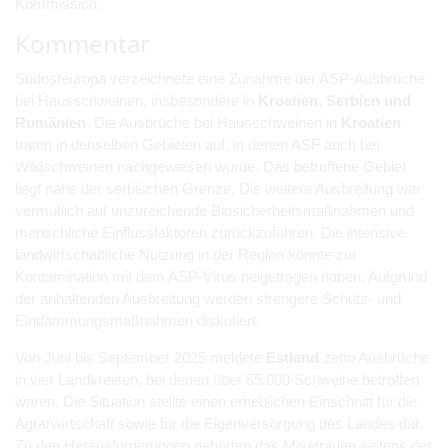
Kommission.
Kommentar
Südosteuropa verzeichnete eine Zunahme der ASP-Ausbrüche
bei Hausschweinen, insbesondere in
Kroatien, Serbien und
Rumänien
. Die Ausbrüche bei Hausschweinen in
Kroatien
traten in denselben Gebieten auf, in denen ASF auch bei
Wildschweinen nachgewiesen wurde. Das betroffene Gebiet
liegt nahe der serbischen Grenze. Die weitere Ausbreitung war
vermutlich auf unzureichende Biosicherheitsmaßnahmen und
menschliche Einflussfaktoren zurückzuführen. Die intensive
landwirtschaftliche Nutzung in der Region könnte zur
Kontamination mit dem ASP-Virus beigetragen haben. Aufgrund
der anhaltenden Ausbreitung werden strengere Schutz- und
Eindämmungsmaßnahmen diskutiert.
Von Juni bis September 2025 meldete
Estland
zehn Ausbrüche
in vier Landkreisen, bei denen über 55.000 Schweine betroffen
waren. Die Situation stellte einen erheblichen Einschnitt für die
Agrarwirtschaft sowie für die Eigenversorgung des Landes dar.
Zu den Herausforderungen gehörten das Misstrauen seitens der