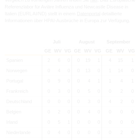
Referenzlabor für Aviäre Influenza und Newcastle Disease in
Italien (EURL AI/ND) stellt in einem
Datenportal
detaillierte
Informationen über HPAI-Ausbrüche in Europa zur Verfügung.
Juli
August
September
GE
WV
VG
GE
WV
VG
GE
WV
VG
Spanien
2
6
0
0
19
1
4
15
1
Norwegen
0
4
0
0
13
0
1
14
0
Portugal
0
9
0
0
4
1
1
4
1
Frankreich
0
3
0
0
5
0
0
2
0
Deutschland
0
0
0
0
3
0
4
2
0
Belgien
0
2
0
0
4
0
0
0
0
Irland
0
5
1
0
0
0
0
0
0
Niederlande
0
4
0
0
0
0
0
2
0