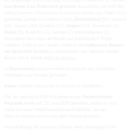
von denen 3 an Österreich grenzen
, Ausbrüche von ASP bei
Wildschweinen. Die meisten Ausbrüche wurden aus Polen (121)
gemeldet, gefolgt von Lettland (103),
Deutschland
(50), Estland
(50), Litauen (40), Kroatien (21),
Ungarn
(12), Rumänien (3),
Italien
(5), Bulgarien (2), Serbien (2) und Moldawien (2).
Besonders hoch blieb die Anzahl der Ausbrüche in Polen,
Lettland, Estland und Litauen, wobei in den
baltischen Staaten
ein deutlicher Anstieg
zu verzeichnen war. Weitere Details
finden sich in Tabelle
ASP-Ausbrüche
.
In
Deutschland
wurden weitere Ausbrüche aus Nordrhein-
Westfalen und Hessen gemeldet.
Italien
meldete vereinzelte Ausbrüche in Norditalien.
Der bis dato letzte ASP-Nachweis in der
Tschechischen
Republik
wurde am 23. Juni 2025 gemeldet, wobei es sich
dabei um einen Wildschweinschädel handelte, der laut
Altersschätzung bereits aus dem Vorjahr stammte.
Derzeit beträgt die kürzeste Distanz eines bestätigten ASP-