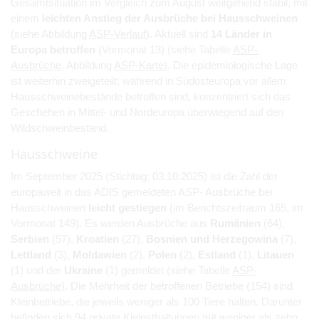
Gesamtsituation im Vergleich zum August weitgehend stabil, mit
einem
leichten Anstieg der Ausbrüche bei Hausschweinen
(siehe Abbildung
ASP-Verlauf
). Aktuell sind
14 Länder in
Europa betroffen
(Vormonat 13) (siehe Tabelle
ASP-
Ausbrüche
, Abbildung
ASP-Karte
). Die epidemiologische Lage
ist weiterhin zweigeteilt: während in Südosteuropa vor allem
Hausschweinebestände betroffen sind, konzentriert sich das
Geschehen in Mittel- und Nordeuropa überwiegend auf den
Wildschweinbestand.
Hausschweine
Im September 2025 (Stichtag: 03.10.2025) ist die Zahl der
europaweit in das ADIS gemeldeten ASP- Ausbrüche bei
Hausschweinen
leicht gestiegen
(im Berichtszeitraum 165, im
Vormonat 149). Es werden Ausbrüche aus
Rumänien
(64),
Serbien
(57),
Kroatien
(27),
Bosnien und Herzegowina
(7),
Lettland
(3),
Moldawien
(2),
Polen
(2),
Estland
(1),
Litauen
(1) und der
Ukraine
(1) gemeldet (siehe Tabelle
ASP-
Ausbrüche
). Die Mehrheit der betroffenen Betriebe (154) sind
Kleinbetriebe, die jeweils weniger als 100 Tiere halten. Darunter
befinden sich 94 private Kleinsthaltungen mit weniger als zehn