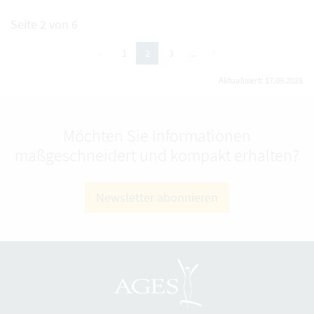
Seite 2 von 6
vorherige
nächste
1
3
…
2
(aktuelle Seite)
Aktualisiert: 17.09.2025
Möchten Sie Informationen
maßgeschneidert und kompakt erhalten?
Newsletter abonnieren