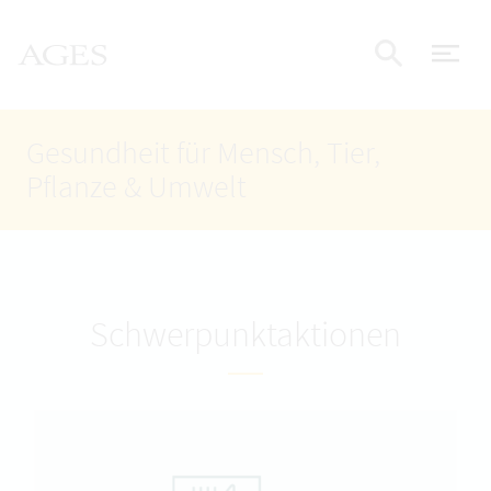
Accesskey
Accesskey
Accesskey
Zum Inhalt
Zum Hauptmenü
Zur Suche
AGES Startseite
[4]
[1]
[2]
Nav
Suche e
Gesundheit für Mensch, Tier,
Pflanze & Umwelt
Schwerpunktaktionen