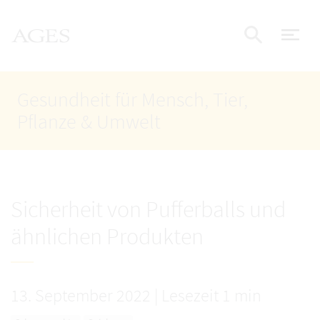
Accesskey
Accesskey
Accesskey
Zum Inhalt
Zum Hauptmenü
Zur Suche
AGES Startseite
[4]
[1]
[2]
Nav
Suche e
Gesundheit für Mensch, Tier,
Pflanze & Umwelt
Sicherheit von Pufferballs und
ähnlichen Produkten
13. September 2022
|
Lesezeit 1 min