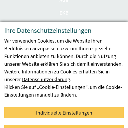
AGB
EKB
Datenschutzerklärung
Ihre Datenschutzeinstellungen
Barrierefreiheit
Wir verwenden Cookies, um die Website Ihren
Bedüfnissen anzupassen bzw. um Ihnen spezielle
Impressum
Funktionen anbieten zu können. Durch die Nutzung
Kontakt
unserer Website erklären Sie sich damit einverstanden.
Weitere Informationen zu Cookies erhalten Sie in
Sitemap
unserer
Datenschutzerklärung
.
Klicken Sie auf „Cookie-Einstellungen“, um die Cookie-
Hinweismeldung
Einstellungen manuell zu ändern.
Facebook
YouTube
LinkedIn
Individuelle Einstellungen
© 2026 Österreichische Agentur für Gesundheit und