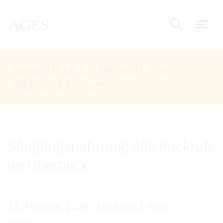
Accesskey
Accesskey
Accesskey
Zum Inhalt
Zum Hauptmenü
Zur Suche
AGES Startseite
[4]
[1]
[2]
Nav
Suche e
Gesundheit für Mensch, Tier,
Pflanze & Umwelt
Säuglingsnahrung: Alle Rückrufe
im Überblick
11. Februar 2026
|
Lesezeit 1 min