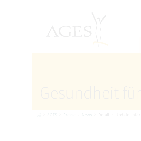
Accesskey
Accesskey
Accesskey
Zum Inhalt
Zum Hauptmenü
Zur Suche
[4]
[1]
AGES Startseite
[2]
Gesundheit für
Startseite
AGES
Presse
News
Detail
Update: Infor