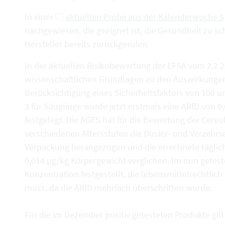
In einer
aktuellen Probe aus der Kalenderwoche 5
nachgewiesen, die geeignet ist, die Gesundheit zu 
Hersteller bereits zurückgerufen.
In der aktuellen Risikobewertung der EFSA vom 2.2.
wissenschaftlichen Grundlagen zu den Auswirkungen
Berücksichtigung eines Sicherheitsfaktors von 100 u
3 für Säuglinge wurde jetzt erstmals eine ARfD von 0
festgelegt. Die AGES hat für die Bewertung der Cereul
verschiedenen Altersstufen die Dosier- und Verzehrs
Verpackung herangezogen und die errechnete tägli
0,014 µg/kg Körpergewicht verglichen. Im nun getest
Konzentration festgestellt, die lebensmittelrechtlic
muss, da die ARfD mehrfach überschritten wurde.
Für die im Dezember positiv getesteten Produkte gilt