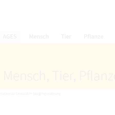
öffnet Untermenüpunkte
öffnet Untermenüpunkte
öffnet Unterme
öff
AGES
Mensch
Tier
Pflanze
 Mensch, Tier, Pflan
mation zu Cereulid in Säuglingsnahrung