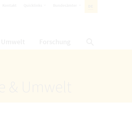
öffnet Untermenüpunkte
öffnet Untermenüpunkte
Kontakt
Quicklinks
Bundesämter
DE
AKTIVE SPRACHE:
nüpunkte
net Untermenüpunkte
öffnet Untermenüpunkte
öffnet Untermenüp
Umwelt
Forschung
Suche einbl
ze & Umwelt