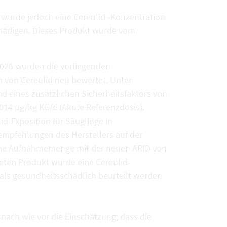
wurde jedoch eine Cereulid -Konzentration
schädigen. Dieses Produkt wurde vom
2026 wurden die vorliegenden
 von Cereulid neu bewertet. Unter
nd eines zusätzlichen Sicherheitsfaktors von
,014 µg/kg KG/d (Akute Referenzdosis).
id-Exposition für Säuglinge in
empfehlungen des Herstellers auf der
che Aufnahmemenge mit der neuen ARfD von
eten Produkt wurde eine Cereulid-
h als gesundheitsschädlich beurteilt werden
 nach wie vor die Einschätzung, dass die