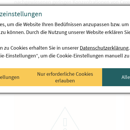
nachgewiesenen geringen Konzentrationen von Cereu
erzeugen.
zeinstellungen
Das Gesundheitsministerium hat eine Schwerpunktak
es, um die Website Ihren Bedüfnissen anzupassen bzw. um 
verschiedener Hersteller auch auf Cereulid untersuc
zu können. Durch die Nutzung unserer Website erklären Sie
Länder ziehen in sämtlichen Bundesländern Proben
AGES durchgeführt.
n zu Cookies erhalten Sie in unserer
Datenschutzerklärung
.
kie-Einstellungen“, um die Cookie-Einstellungen manuell zu
Verwandte Nachrichten
Nur erforderliche Cookies
tellungen
All
erlauben