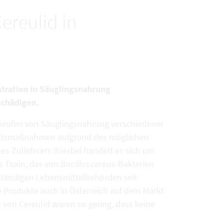
ereulid in
ntration in Säuglingsnahrung
schädigen.
krufen von Säuglingsnahrung verschiedener
sichtsmaßnahmen aufgrund des möglichen
es Zulieferers (hierbei handelt es sich um
es Toxin, das von
Bacillus cereus
-Bakterien
ständigen Lebensmittelbehörden seit
e Produkte auch in Österreich auf dem Markt
von Cereulid waren so gering, dass keine