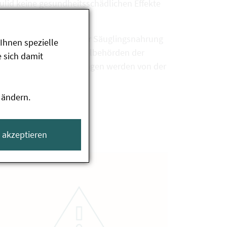
lid keine gesundheitsschädlichen Effekte
tion beauftragt, bei der Säuglingsnahrung
Ihnen spezielle
ht wird. Die Lebensmittelbehörden der
 sich damit
, die Labor-Untersuchungen werden von der
 ändern.
e akzeptieren