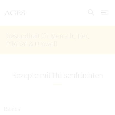
Accesskey
Accesskey
Accesskey
Zum Inhalt
Zum Hauptmenü
Zur Suche
AGES Startseite
[4]
[1]
[2]
Nav
Suche e
Gesundheit für Mensch, Tier,
Pflanze & Umwelt
Rezepte mit Hülsenfrüchten
Basics