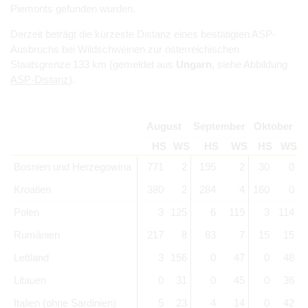
Piemonts gefunden wurden.
Derzeit beträgt die kürzeste Distanz eines bestätigten ASP-
Ausbruchs bei Wildschweinen zur österreichischen
Staatsgrenze 133 km (gemeldet aus
Ungarn
, siehe Abbildung
ASP-Distanz
).
August
September
Oktober
HS
WS
HS
WS
HS
WS
Bosnien und Herzegowina
771
2
195
2
30
0
Kroatien
380
2
284
4
160
0
Polen
3
125
6
119
3
114
Rumänien
217
8
83
7
15
15
Lettland
3
156
0
47
0
48
Litauen
0
31
0
45
0
36
Italien (ohne Sardinien)
5
23
4
14
0
42