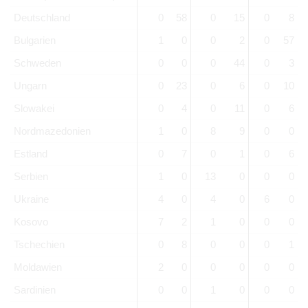
Deutschland
0
58
0
15
0
8
Bulgarien
1
0
0
2
0
57
Schweden
0
0
0
44
0
3
Ungarn
0
23
0
6
0
10
Slowakei
0
4
0
11
0
6
Nordmazedonien
1
0
8
9
0
0
Estland
0
7
0
1
0
6
Serbien
1
0
13
0
0
0
Ukraine
4
0
4
0
6
0
Kosovo
7
2
1
0
0
0
Tschechien
0
8
0
0
0
1
Moldawien
2
0
0
0
0
0
Sardinien
0
0
1
0
0
0