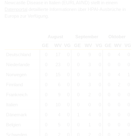
Newcastle Disease in Italien (EURL AI/ND) stellt in einem
Datenportal
detaillierte Informationen über HPAI-Ausbrüche in
Europa zur Verfügung.
August
September
Oktober
GE
WV
VG
GE
WV
VG
GE
WV
VG
Deutschland
0
17
0
0
9
0
0
4
0
Niederlande
0
23
0
0
3
0
0
0
0
Norwegen
0
15
0
0
3
0
0
4
1
Finnland
0
6
0
0
3
0
0
2
0
Frankreich
0
9
0
0
2
0
0
0
0
Italien
0
10
0
0
0
0
0
0
0
Dänemark
0
4
0
1
4
0
0
0
0
Belgien
0
5
0
0
1
0
0
0
0
Schweden
0
2
0
0
2
0
0
2
0