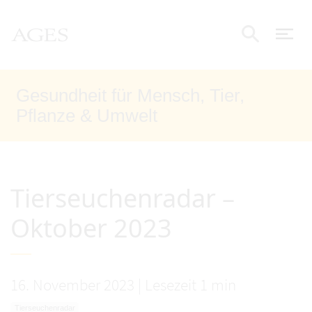
Accesskey
Accesskey
Accesskey
Zum Inhalt
Zum Hauptmenü
Zur Suche
[4]
[1]
[2]
AGES Startseite
Nav
Suche e
Gesundheit für Mensch, Tier,
Pflanze & Umwelt
Tierseuchenradar –
Oktober 2023
16. November 2023
|
Lesezeit 1 min
Tierseuchenradar