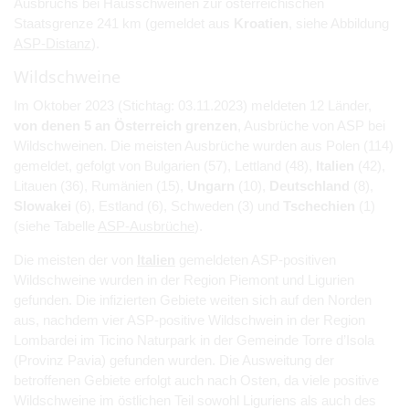
Ausbruchs bei Hausschweinen zur österreichischen
Staatsgrenze 241 km (gemeldet aus
Kroatien
, siehe Abbildung
ASP-Distanz
).
Wildschweine
Im Oktober 2023 (Stichtag: 03.11.2023) meldeten 12 Länder,
von denen 5 an Österreich grenzen
, Ausbrüche von ASP bei
Wildschweinen. Die meisten Ausbrüche wurden aus Polen (114)
gemeldet, gefolgt von Bulgarien (57), Lettland (48),
Italien
(42),
Litauen (36), Rumänien (15),
Ungarn
(10),
Deutschland
(8),
Slowakei
(6), Estland (6), Schweden (3) und
Tschechien
(1)
(siehe Tabelle
ASP-Ausbrüche
).
Die meisten der von
Italien
gemeldeten ASP-positiven
Wildschweine wurden in der Region Piemont und Ligurien
gefunden. Die infizierten Gebiete weiten sich auf den Norden
aus, nachdem vier ASP-positive Wildschwein in der Region
Lombardei im Ticino Naturpark in der Gemeinde Torre d’Isola
(Provinz Pavia) gefunden wurden. Die Ausweitung der
betroffenen Gebiete erfolgt auch nach Osten, da viele positive
Wildschweine im östlichen Teil sowohl Liguriens als auch des