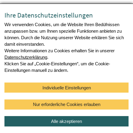
Zusätzlich waren neben Vögeln in den vergangenen Monaten
Ihre Datenschutzeinstellungen
verstärkt auch fleischfressende Säugetiere (Haustiere,
Wildtiere, Pelztiere) von Infektionen mit dem HPAI-Virus
Wir verwenden Cookies, um die Website Ihren Bedüfnissen
betroffen. Die Möglichkeit, dass sich das Virus auch durch
anzupassen bzw. um Ihnen spezielle Funktionen anbieten zu
speziesübergreifenden Austausch von genetischen
können. Durch die Nutzung unserer Website erklären Sie sich
Informationen verändert, besteht ebenfalls. EFSA, ECDC und
damit einverstanden.
EURL weisen in ihrem aktuellen Bericht daher u.a. auf die
Weitere Informationen zu Cookies erhalten Sie in unserer
Notwendigkeit hin, Wildvögel aktiv zu überwachen und auch die
Datenschutzerklärung
.
Überwachung von Säugetieren auszubauen. Geflügelhaltungen
Klicken Sie auf „Cookie-Einstellungen“, um die Cookie-
wird die verstärkte Umsetzung von Schutz- und
Einstellungen manuell zu ändern.
Präventionsmaßnahmen empfohlen.
Quellen
Individuelle Einstellungen
ADIS
,
EFSA
Nur erforderliche Cookies erlauben
Alle akzeptieren