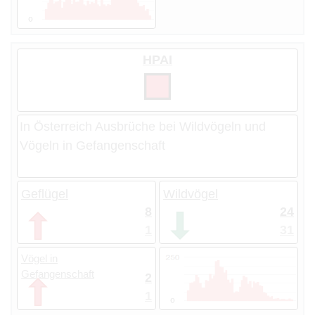
HPAI
In Österreich Ausbrüche bei Wildvögeln und
Vögeln in Gefangenschaft
Geflügel
Wildvögel
8
24
1
31
Vögel in
Gefangenschaft
2
1