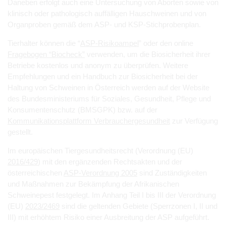
Daneben erfolgt auch eine Untersuchung von Aborten sowie von
klinisch oder pathologisch auffälligen Hauschweinen und von
Organproben gemäß dem ASP- und KSP-Stichprobenplan.
Tierhalter können die “
ASP-Risikoampel
” oder den online
Fragebogen “Biocheck”
verwenden, um die Biosicherheit ihrer
Betriebe kostenlos und anonym zu überprüfen. Weitere
Empfehlungen und ein Handbuch zur Biosicherheit bei der
Haltung von Schweinen in Österreich werden auf der Website
des Bundesministeriums für Soziales, Gesundheit, Pflege und
Konsumentenschutz (BMSGPK) bzw. auf der
Kommunikationsplattform Verbrauchergesundheit
zur Verfügung
gestellt.
Im europäischen Tiergesundheitsrecht (Verordnung (EU)
2016/429
) mit den ergänzenden Rechtsakten und der
österreichischen
ASP-Verordnung 2005
sind Zuständigkeiten
und Maßnahmen zur Bekämpfung der Afrikanischen
Schweinepest festgelegt. Im Anhang Teil I bis III der Verordnung
(EU)
2023/2469
sind die geltenden Gebiete (Sperrzonen I, II und
III) mit erhöhtem Risiko einer Ausbreitung der ASP aufgeführt.