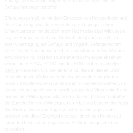
Anfang 2023 waren in einigen Fällen auch österreichische
Geflügelhaltungen betroffen.
Erfahrungsgemäß ist mit dem Einsetzen von Kälteperioden und
dem Durchzug bzw. dem Eintreffen der Zugvögel in ihren
Winterquartieren mit deutlich mehr Nachweisen bei Wildvögeln
in ganz Europa zu rechnen. Dadurch steigt auch das Risiko
einer Übertragung auf Geflügel und Vögel in Gefangenschaft.
Wie sich das Seuchengeschehen in den kommenden Wochen
entwickeln wird, ist jedoch zunehmend schwieriger absehbar,
worauf auch EFSA, ECDC und das EURL in ihrem
aktuellen
Bericht
hinweisen. Gründe hierfür sind, dass in diesem Jahr
erstmals neben Wildwasservögeln auch andere Vogelarten
massiv betroffen waren (Lachmöwen, Flussseeschwalben). Es
kann nicht ausgeschlossen werden, dass das Virus weiterhin in
heimischen Wildvogelpopulationen zirkuliert. Mit dem Eintreffen
der Zugvögel in ihren Winterquartieren bei uns besteht einerseits
das Risiko, dass diese Vögel selbst Virus eintragen. Zum
anderen sind diese Zugvögel eventuell durch den Kontakt zu
infizierten heimischen Vögeln dem AI-Virus ausgesetzt und
erkranken.