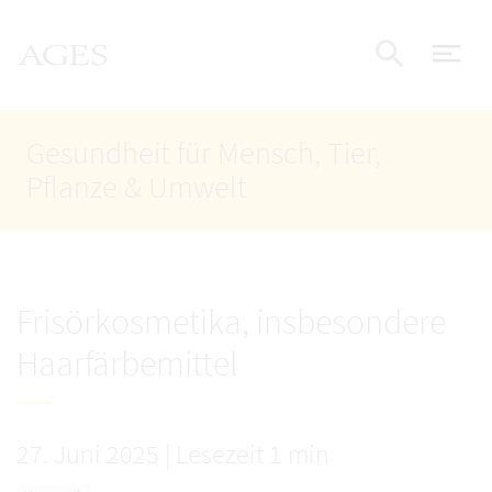
Accesskey
Accesskey
Accesskey
Zum Inhalt
Zum Hauptmenü
Zur Suche
AGES Startseite
[4]
[1]
[2]
Nav
Suche e
Gesundheit für Mensch, Tier,
Pflanze & Umwelt
Frisörkosmetika, insbesondere
Haarfärbemittel
27. Juni 2025
|
Lesezeit 1 min