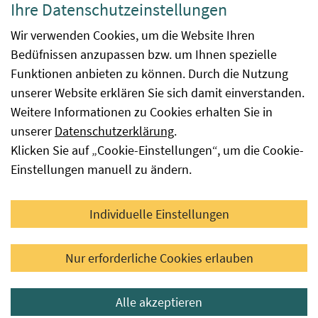
Ihre Datenschutzeinstellungen
Barrierefreiheit
Wir verwenden Cookies, um die Website Ihren
Bedüfnissen anzupassen bzw. um Ihnen spezielle
Impressum
Funktionen anbieten zu können. Durch die Nutzung
Kontakt
unserer Website erklären Sie sich damit einverstanden.
Weitere Informationen zu Cookies erhalten Sie in
Sitemap
unserer
Datenschutzerklärung
.
Klicken Sie auf „Cookie-Einstellungen“, um die Cookie-
Hinweismeldung
Einstellungen manuell zu ändern.
Facebook
YouTube
LinkedIn
Individuelle Einstellungen
© 2026 Österreichische Agentur für Gesundheit und
Nur erforderliche Cookies erlauben
Ernährungssicherheit GmbH
Alle akzeptieren