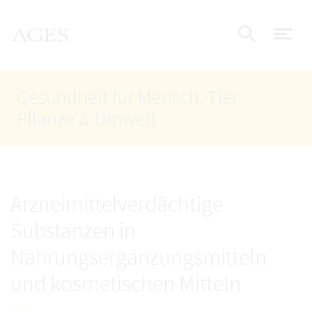
Accesskey
Accesskey
Accesskey
Zum Inhalt
Zum Hauptmenü
Zur Suche
AGES Startseite
[4]
[1]
[2]
Nav
Suche e
Gesundheit für Mensch, Tier,
Pflanze & Umwelt
Arzneimittelverdächtige
Substanzen in
Nahrungsergänzungsmitteln
und kosmetischen Mitteln