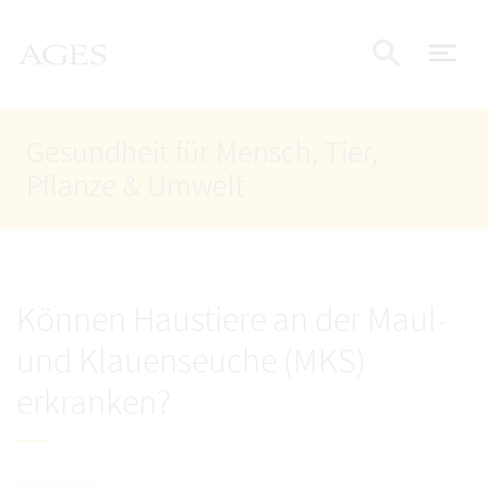
Accesskey
Accesskey
Accesskey
Zum Inhalt
Zum Hauptmenü
Zur Suche
AGES Startseite
[4]
[1]
[2]
Nav
Suche e
Gesundheit für Mensch, Tier,
Pflanze & Umwelt
Können Haustiere an der Maul-
und Klauenseuche (MKS)
erkranken?