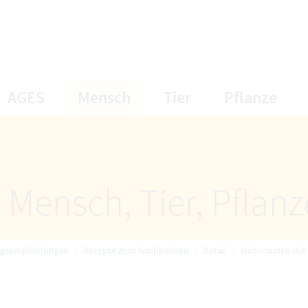
öffnet Untermenüpunkte
öffnet Untermenüpunkte
öffnet Unterme
öff
AGES
Mensch
Tier
Pflanze
 Mensch, Tier, Pflan
ngsempfehlungen
Rezepte zum Nachkochen
Detail
Hadnrisotto mit