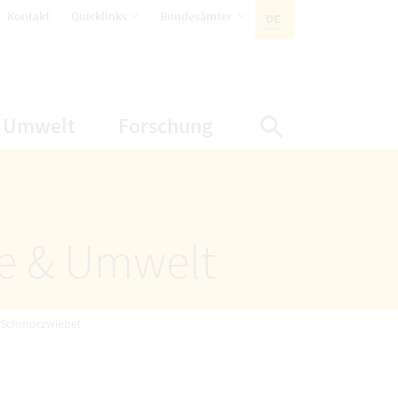
öffnet Untermenüpunkte
öffnet Untermenüpunkte
Kontakt
Quicklinks
Bundesämter
DE
AKTIVE SPRACHE:
nüpunkte
net Untermenüpunkte
öffnet Untermenüpunkte
öffnet Untermenüp
Umwelt
Forschung
Suche einbl
ze & Umwelt
 Schmorzwiebel