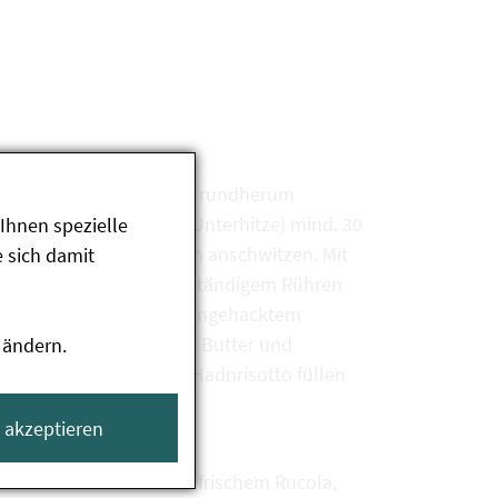
r Butter-Gewürzmischung rundherum
 Rohr bei 180 °C (Ober-/Unterhitze) mind. 30
Ihnen spezielle
t gewürfelten Zwiebeln anschwitzen. Mit
 sich damit
 mit Gemüsefond unter ständigem Rühren
 Mit gehacktem Rucola, feingehacktem
ellen. Zuletzt mit kalter Butter und
 ändern.
ten Zwiebeln mit dem Hadnrisotto füllen
e akzeptieren
s zubereitet werden. Mit frischem Rucola,