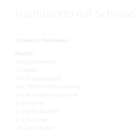
Hadnrisotto mit Schmor
Zutaten (4 Portionen):
Risotto
:
200 g Buchweizen
¼ Zwiebel
800 ml
Gemüsefond
Salz, Pfeffer, Balsamicoessig
50 g Rucola/Winterportulak
50 g Sellerie
50 g gelbe Karotten
50 g Parmesan
1 EL kalte Butter