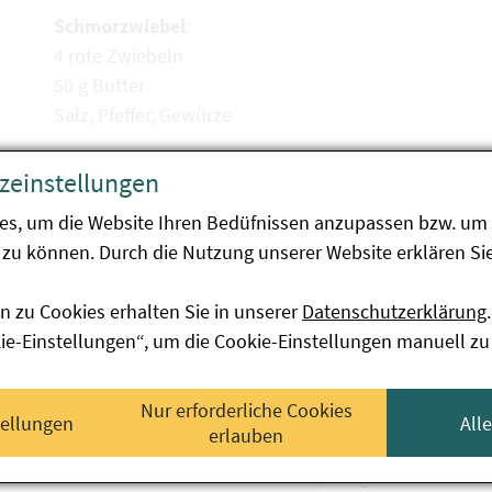
Schmorzwiebel
:
4 rote Zwiebeln
50 g Butter
Salz, Pfeffer, Gewürze
Zubereitung
:
zeinstellungen
Die roten Zwiebeln schälen und aushöhlen. Mit de
bestreichen und in Alufolie wickeln. Im vorgeheizten
es, um die Website Ihren Bedüfnissen anzupassen bzw. um 
Minuten schmoren. Buchweizen kalt abspülen und mi
zu können. Durch die Nutzung unserer Website erklären Sie
etwas Balsamicoessig ablöschen und anschließend
aufgießen, bis sich die Flüssigkeit einreduziert hat.
n zu Cookies erhalten Sie in unserer
Datenschutzerklärung
.
Sellerie sowie feingehackten gelben Karotten fertigst
kie-Einstellungen“, um die Cookie-Einstellungen manuell zu
geriebenem Parmesan abrunden. Die fertig geschmor
und anrichten.
Nur erforderliche Cookies
tellungen
All
erlauben
Tipps
:
Das Risotto kann auch mit Hirse, Rollgerste oder Rei