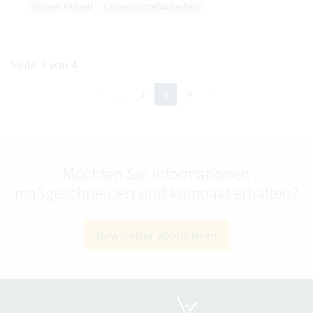
Wissen Aktuell
Lebensmittelsicherheit
Seite 3 von 4
vorherige
nächste
…
2
4
3
(aktuelle Seite)
Möchten Sie Informationen
maßgeschneidert und kompakt erhalten?
Newsletter abonnieren