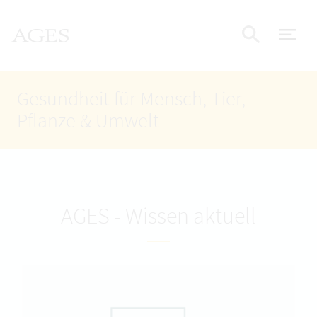
Accesskey
Accesskey
Accesskey
Zum Inhalt
Zum Hauptmenü
Zur Suche
AGES Startseite
[4]
[1]
[2]
Nav
Suche e
Gesundheit für Mensch, Tier,
Pflanze & Umwelt
AGES - Wissen aktuell