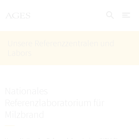
Accesskey
Accesskey
Accesskey
Zum Inhalt
Zum Hauptmenü
Zur Suche
AGES Startseite
[4]
[1]
[2]
Nav
Suche e
Unsere Referenzzentralen und
Labors
Nationales
Referenzlaboratorium für
Milzbrand