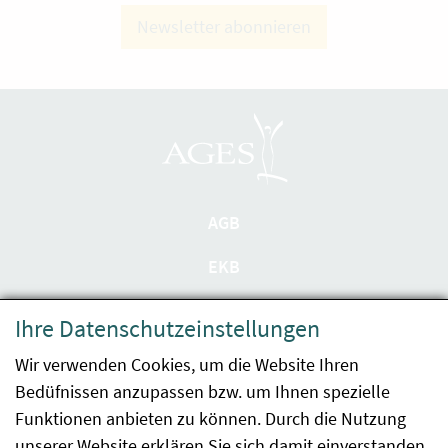
Newsletter abonnieren
AGB
EKB
Datenschutzerklärung
Ihre Datenschutzeinstellungen
Barrierefreiheit
Wir verwenden Cookies, um die Website Ihren
Bedüfnissen anzupassen bzw. um Ihnen spezielle
Impressum
Funktionen anbieten zu können. Durch die Nutzung
Kontakt
unserer Website erklären Sie sich damit einverstanden.