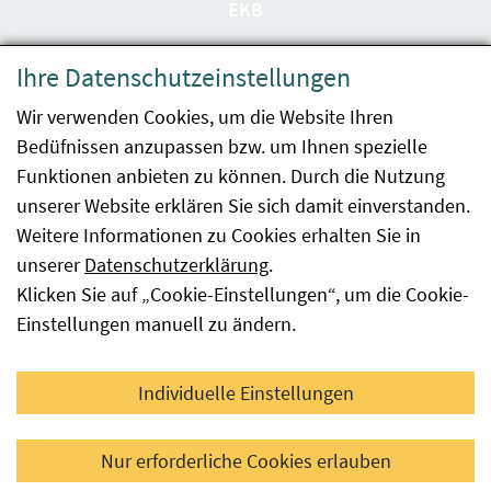
EKB
Datenschutzerklärung
Ihre Datenschutzeinstellungen
Barrierefreiheit
Wir verwenden Cookies, um die Website Ihren
Bedüfnissen anzupassen bzw. um Ihnen spezielle
Impressum
Funktionen anbieten zu können. Durch die Nutzung
Kontakt
unserer Website erklären Sie sich damit einverstanden.
Weitere Informationen zu Cookies erhalten Sie in
Sitemap
unserer
Datenschutzerklärung
.
Klicken Sie auf „Cookie-Einstellungen“, um die Cookie-
Hinweismeldung
Einstellungen manuell zu ändern.
Facebook
YouTube
LinkedIn
Individuelle Einstellungen
© 2026 Österreichische Agentur für Gesundheit und
Nur erforderliche Cookies erlauben
Ernährungssicherheit GmbH