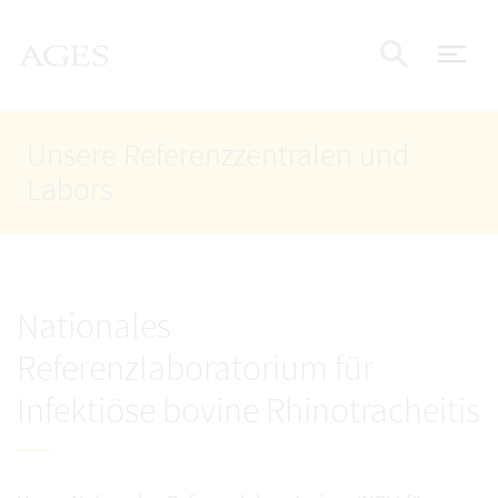
Accesskey
Accesskey
Accesskey
Zum Inhalt
Zum Hauptmenü
Zur Suche
AGES Startseite
[4]
[1]
[2]
Nav
Suche e
Unsere Referenzzentralen und
Labors
Nationales
Referenzlaboratorium für
Infektiöse bovine Rhinotracheitis