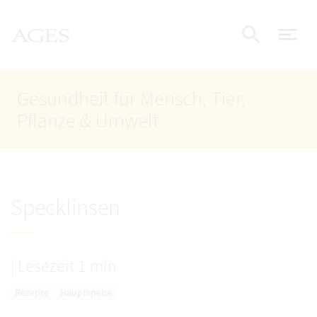
Accesskey
Accesskey
Accesskey
Zum Inhalt
Zum Hauptmenü
Zur Suche
AGES Startseite
[4]
[1]
[2]
Nav
Suche e
Gesundheit für Mensch, Tier,
Pflanze & Umwelt
Specklinsen
|
Lesezeit 1 min
Rezepte
Hauptspeise