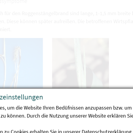
dsymptome
ch für den Roggenstängelbrand sind lange, 1-1,5 mm breite 
n. Diese können später aufreißen. Die betroffenen Wirtspfl
iert.
zeinstellungen
es, um die Website Ihren Bedüfnissen anzupassen bzw. um 
zu können. Durch die Nutzung unserer Website erklären Sie
Symptome des
Sporenlager
genstängelbrands an
Roggen
n zu Cookies erhalten Sie in unserer
Datenschutzerklärung
.