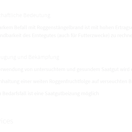
chaftliche Bedeutung
tarkem Befall mit Roggenstängelbrand ist mit hohen Ertrag
ndbarkeit des Erntegutes (auch für Futterzwecke) zu rechn
eugung und Bekämpfung
erwendung von untersuchtem und gesundem Saatgut wird
nhaltung einer weiten Roggenfruchtfolge auf verseuchten 
 Bedarfsfall ist eine Saatgutbeizung möglich
ices