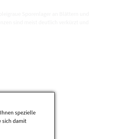
bleigraue Sporenlager an Blättern und
anzen sind meist deutlich verkürzt und
Ihnen spezielle
 sich damit