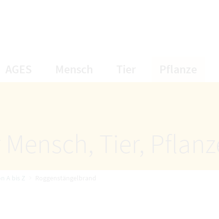
öffnet Untermenüpunkte
öffnet Untermenüpunkte
öffnet Unterme
öff
AGES
Mensch
Tier
Pflanze
 Mensch, Tier, Pflan
n A bis Z
Roggenstängelbrand