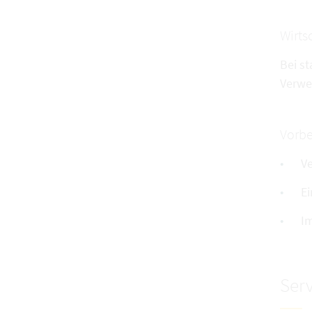
Wirts
Bei s
Verwe
Vorb
V
Ei
Im
Serv