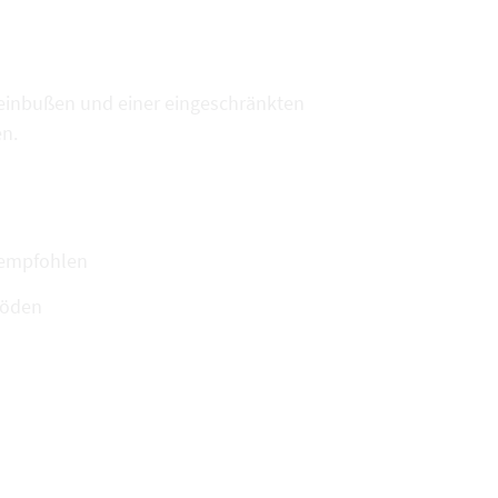
seinbußen und einer eingeschränkten
en.
 empfohlen
Böden