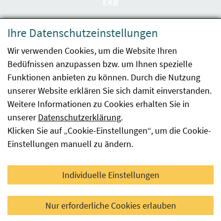
EKB
Datenschutzerklärung
Ihre Datenschutzeinstellungen
Barrierefreiheit
Wir verwenden Cookies, um die Website Ihren
Bedüfnissen anzupassen bzw. um Ihnen spezielle
Impressum
Funktionen anbieten zu können. Durch die Nutzung
Kontakt
unserer Website erklären Sie sich damit einverstanden.
Weitere Informationen zu Cookies erhalten Sie in
Sitemap
unserer
Datenschutzerklärung
.
Klicken Sie auf „Cookie-Einstellungen“, um die Cookie-
Hinweismeldung
Einstellungen manuell zu ändern.
Facebook
YouTube
LinkedIn
Individuelle Einstellungen
© 2026 Österreichische Agentur für Gesundheit und
Nur erforderliche Cookies erlauben
Ernährungssicherheit GmbH