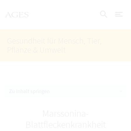
Accesskey
Accesskey
Accesskey
Zum Inhalt
Zum Hauptmenü
Zur Suche
AGES Startseite
[4]
[1]
[2]
Nav
Suche e
Gesundheit für Mensch, Tier,
Pflanze & Umwelt
Zu Inhalt springen
Marssonina-
Blattfleckenkrankheit