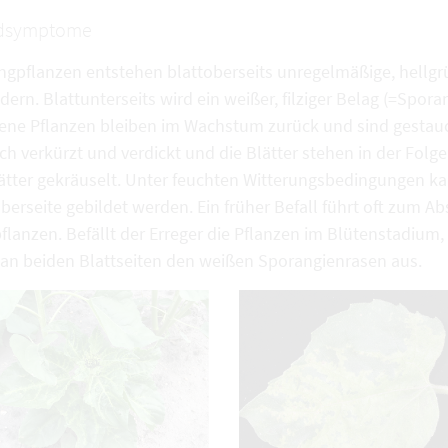
dsymptome
ngpflanzen entstehen blattoberseits unregelmäßige, hellgr
dern. Blattunterseits wird ein weißer, filziger Belag (=Spor
lene Pflanzen bleiben im Wachstum zurück und sind gestauc
h verkürzt und verdickt und die Blätter stehen in der Folg
lätter gekräuselt. Unter feuchten Witterungsbedingungen ka
berseite gebildet werden. Ein früher Befall führt oft zum A
flanzen. Befällt der Erreger die Pflanzen im Blütenstadium,
 an beiden Blattseiten den weißen Sporangienrasen aus.