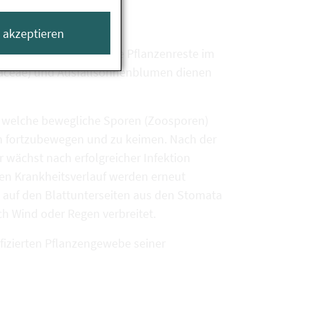
e akzeptieren
en, aber auch infizierte Pflanzenreste im
teraceae) und Ausfallsonnenblumen dienen
, welche bewegliche Sporen (Zoosporen)
ch fortzubewegen und zu keimen. Nach der
r wächst nach erfolgreicher Infektion
eren Krankheitsverlauf werden erneut
t auf den Blattunterseiten aus den Stomata
h Wind oder Regen verbreitet.
fizierten Pflanzengewebe seiner