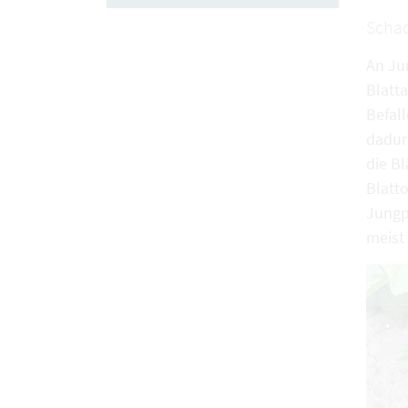
Scha
An Ju
Blatta
Befal
dadurc
die B
Blatto
Jungp
meist