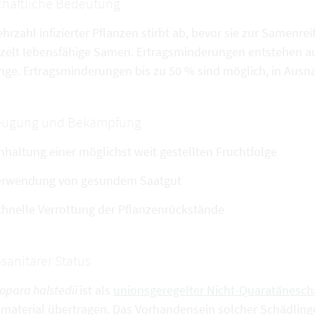
chaftliche Bedeutung
hrzahl infizierter Pflanzen stirbt ab, bevor sie zur Samenre
nzelt lebensfähige Samen. Ertragsminderungen entstehen au
nge. Ertragsminderungen bis zu 50 % sind möglich, in Ausna
eugung und Bekämpfung
nhaltung einer möglichst weit gestellten Fruchtfolge
erwendung von gesundem Saatgut
hnelle Verrottung der Pflanzenrückstände
sanitärer Status
opara halstedii
ist als
unionsgeregelter Nicht-Quaratänesch
zmaterial übertragen. Das Vorhandensein solcher Schädling