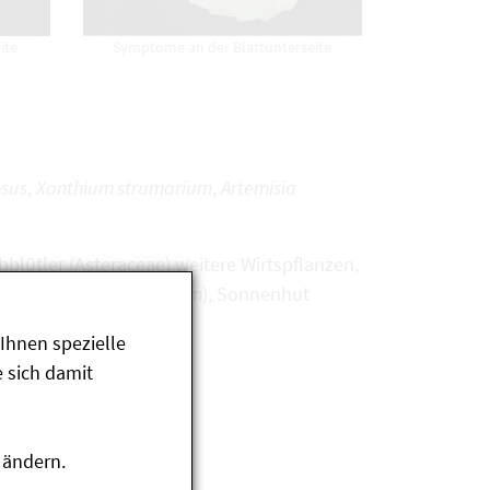
ite
Symptome an der Blattunterseite
osus
,
Xanthium strumarium
,
Artemisia
bblütler (Asteraceae) weitere Wirtspflanzen,
, Wasserdost (
Eupatorium
), Sonnenhut
Ihnen spezielle
 sich damit
 verbreitet.
 ändern.