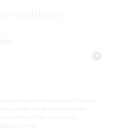
 Sonnenblume
edii
asmopara halstedii
hervorgerufen. Falsche
welche auch als Oomyceten bezeichnet
ie zum Beispiel Tau, unerlässlich.
hädling
gelistet.