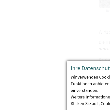
Be
Wirts
Die H
dracu
Darübe
unter
Ihre Datenschut
(
Rudb
Wir verwenden Cooki
Funktionen anbieten 
Verbr
einverstanden.
Weitere Informatione
Der E
Klicken Sie auf „Coo