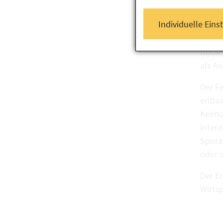
Ausbr
Individuelle Eins
Plasm
Boden
als A
Der F
entla
Keimun
interz
Spora
oder 
Der E
Wirts