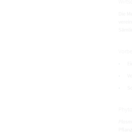
Wirts
Die Me
verei
Sämli
Vorb
Ei
V
Sc
Phyto
Plasm
Pflan