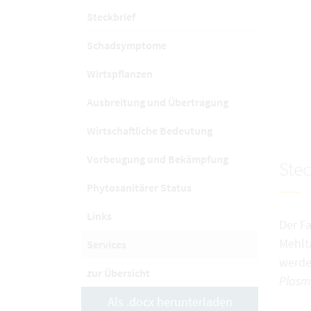
Steckbrief
Schadsymptome
Wirtspflanzen
Ausbreitung und Übertragung
Wirtschaftliche Bedeutung
Vorbeugung und Bekämpfung
Stec
Phytosanitärer Status
Links
Der F
Mehlt
Services
werden
zur Übersicht
Plasm
Als .docx herunterladen