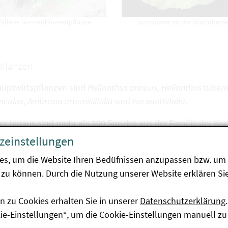
fallene Sonnenblumenpflanze
Symptome an der Blattoberse
pflanzen
auptwirtspflanzen sind
Helianthus annuus
,
Helianthus tuber
nculus
,
Ambrosia artemisiifolia
und
Iva xanthifolia
.
r hinaus sind mehr als 100 Spezies aus der Familie der Kor
 anderem Aster, Goldmarie (
Bidens
), Berufkräuter (
Erigeron
)
zeinstellungen
eckia
), Silphie (
Silphium
) und Goldrute (
Solidago
).
es, um die Website Ihren Bedüfnissen anzupassen bzw. um 
zu können. Durch die Nutzung unserer Website erklären Sie
eitung
n zu Cookies erhalten Sie in unserer
Datenschutzerklärung
.
rreger ist weltweit in Sonnenblumen produzierenden Ländern
kie-Einstellungen“, um die Cookie-Einstellungen manuell zu