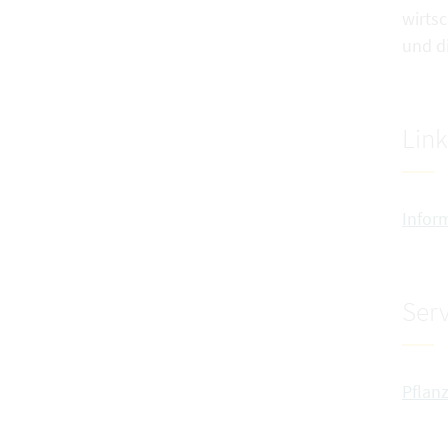
wirtsc
und di
Link
Infor
Serv
Pflan