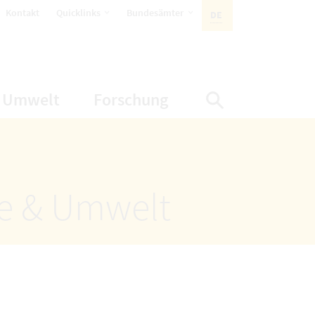
öffnet Untermenüpunkte
öffnet Untermenüpunkte
Kontakt
Quicklinks
Bundesämter
DE
AKTIVE SPRACHE:
nüpunkte
net Untermenüpunkte
öffnet Untermenüpunkte
öffnet Untermenüp
Umwelt
Forschung
Suche einbl
ze & Umwelt