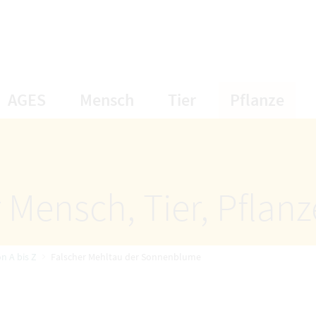
öffnet Untermenüpunkte
öffnet Untermenüpunkte
öffnet Unterme
öff
AGES
Mensch
Tier
Pflanze
 Mensch, Tier, Pflan
n A bis Z
Falscher Mehltau der Sonnenblume