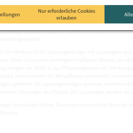
eitung und Übertragung
Nur erforderliche Cookies
tellungen
All
erlauben
opara halstedii
wird hauptsächlich mit dem Saatgut übertrag
, anfällige Unkräuter aus der Familie der Korbblütler (As
nsteckungsquellen.
alsche Mehltau bildet Sporangienträger mit Sporangien aus
ssen. Diese Zoosporen benötigen tropfbares Wasser, um si
g dringen sie direkt in das Pflanzengewebe ein. Der Errege
ellular und besiedelt die Wirtspflanze systemisch. Im weit
ngien gebildet. Die Sporangienträger wachsen hierbei meis
anderen Öffnungen der Pflanze. Die Sporangien werden durc
rreger überdauert mittels Dauersporen und/oder Myzel im in
pflanzen.