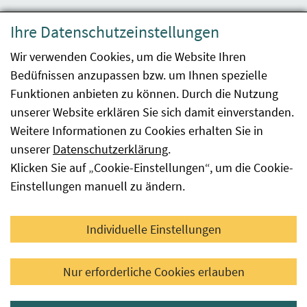
Datenschutzerklärung
Ihre Datenschutzeinstellungen
Barrierefreiheit
Wir verwenden Cookies, um die Website Ihren
Bedüfnissen anzupassen bzw. um Ihnen spezielle
Impressum
Funktionen anbieten zu können. Durch die Nutzung
Kontakt
unserer Website erklären Sie sich damit einverstanden.
Weitere Informationen zu Cookies erhalten Sie in
Sitemap
unserer
Datenschutzerklärung
.
Klicken Sie auf „Cookie-Einstellungen“, um die Cookie-
Hinweismeldung
Einstellungen manuell zu ändern.
Facebook
YouTube
LinkedIn
Individuelle Einstellungen
© 2026 Österreichische Agentur für Gesundheit und
Nur erforderliche Cookies erlauben
Ernährungssicherheit GmbH