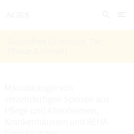
Accesskey
Accesskey
Accesskey
Zum Inhalt
Zum Hauptmenü
Zur Suche
AGES Startseite
[4]
[1]
[2]
Nav
Suche e
Gesundheit für Mensch, Tier,
Pflanze & Umwelt
Mikrobiologie von
verzehrfertigen Speisen aus
Pflege und Altenheimen,
Krankenhäusern und REHA-
Einrichtungen