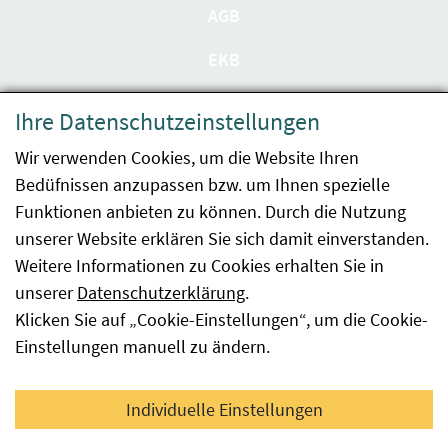
AGB
EKB
Datenschutzerklärung
Ihre Datenschutzeinstellungen
Barrierefreiheit
Wir verwenden Cookies, um die Website Ihren
Bedüfnissen anzupassen bzw. um Ihnen spezielle
Impressum
Funktionen anbieten zu können. Durch die Nutzung
Kontakt
unserer Website erklären Sie sich damit einverstanden.
Weitere Informationen zu Cookies erhalten Sie in
Sitemap
unserer
Datenschutzerklärung
.
Klicken Sie auf „Cookie-Einstellungen“, um die Cookie-
Hinweismeldung
Einstellungen manuell zu ändern.
Facebook
YouTube
LinkedIn
Individuelle Einstellungen