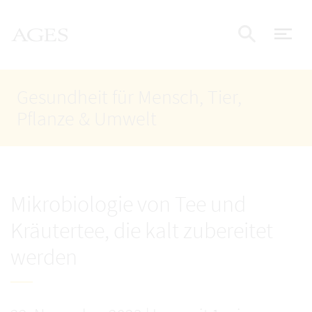
Accesskey
Accesskey
Accesskey
Zum Inhalt
Zum Hauptmenü
Zur Suche
AGES Startseite
[4]
[1]
[2]
Nav
Suche e
Gesundheit für Mensch, Tier,
Pflanze & Umwelt
Mikrobiologie von Tee und
Kräutertee, die kalt zubereitet
werden