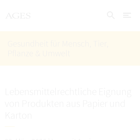
Accesskey
Accesskey
Accesskey
Zum Inhalt
Zum Hauptmenü
Zur Suche
AGES Startseite
[4]
[1]
[2]
Nav
Suche e
Gesundheit für Mensch, Tier,
Pflanze & Umwelt
Lebensmittelrechtliche Eignung
von Produkten aus Papier und
Karton