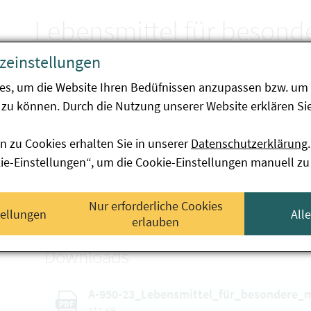
Lebensmittel für besond
Zwecke (= FSMPs)
zeinstellungen
es, um die Website Ihren Bedüfnissen anzupassen bzw. um 
zu können. Durch die Nutzung unserer Website erklären Sie
Endbericht der Schwerpunktaktion A-950-23
n zu Cookies erhalten Sie in unserer
Datenschutzerklärung
.
Ziel der Schwerpunktaktion war die alljährliche Üb
kie-Einstellungen“, um die Cookie-Einstellungen manuell zu
Nicht alle gemeldeten Produkte werden allerdings ü
Verkehr gebracht.
Nur erforderliche Cookies
tellungen
All
erlauben
Downloads
A-950-23_Lebensmittel_für_besondere_m
PDF
111 KB