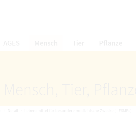
öffnet Untermenüpunkte
öffnet Untermenüpunkte
öffnet Unterme
öff
AGES
Mensch
Tier
Pflanze
 Mensch, Tier, Pflan
n
Detail
Lebensmittel für besondere medizinische Zwecke (= FSMPs)