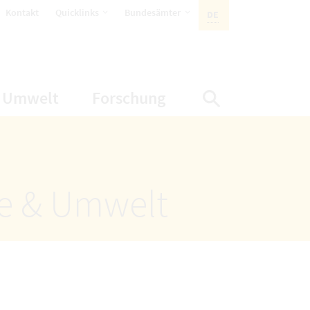
öffnet Untermenüpunkte
öffnet Untermenüpunkte
Kontakt
Quicklinks
Bundesämter
DE
AKTIVE SPRACHE:
nüpunkte
net Untermenüpunkte
öffnet Untermenüpunkte
öffnet Untermenüp
Umwelt
Forschung
Suche einbl
ze & Umwelt