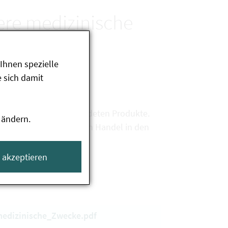
ere medizinische
Ihnen spezielle
 sich damit
erprüfung der neu gemeldeten Produkte.
 ändern.
ber den österreichischen Handel in den
e akzeptieren
edizinische_Zwecke.pdf