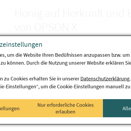
Honig auf Herkunft und 
von OPSON X
zeinstellungen
Endbericht der Schwerpunktaktion A-045-21
es, um die Website Ihren Bedüfnissen anzupassen bzw. um 
zu können. Durch die Nutzung unserer Website erklären Sie
Ziel der Schwerpunktaktion war es, im Rahmen des 
Kommission österreichweit Honig auf Echtheit und H
n zu Cookies erhalten Sie in unserer
Datenschutzerklärung
.
Österreich wurden untersucht. Acht Proben wurden 
kie-Einstellungen“, um die Cookie-Einstellungen manuell zu
zwei Proben wurden als verfälscht beurteilt
zwei Proben wurden als irreführend beurteilt
Nur erforderliche Cookies
tellungen
All
zwei Proben entsprachen nicht der Honigver
erlauben
fünf Proben wurden nach der Lebensmittelinf