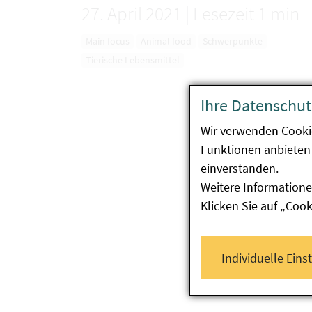
27. April 2021
|
Lesezeit 1 min
Main focus
Animal food
Schwerpunkte
Tierische Lebensmittel
Ihre Datenschut
Wir verwenden Cooki
Funktionen anbieten 
einverstanden.
Weitere Informatione
Klicken Sie auf „Coo
Individuelle Eins