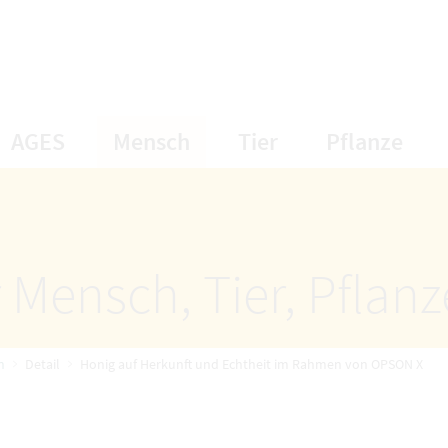
öffnet Untermenüpunkte
öffnet Untermenüpunkte
öffnet Unterme
öff
AGES
Mensch
Tier
Pflanze
 Mensch, Tier, Pflan
n
Detail
Honig auf Herkunft und Echtheit im Rahmen von OPSON X