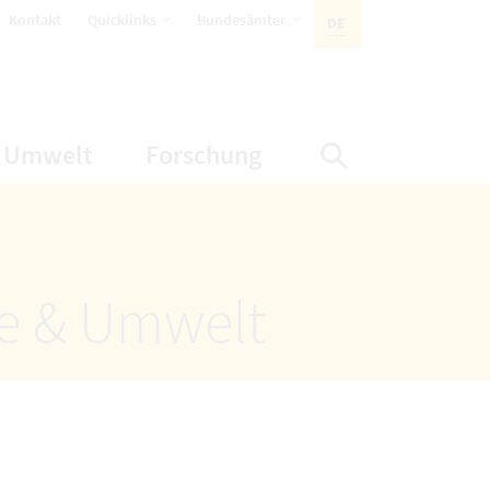
öffnet Untermenüpunkte
öffnet Untermenüpunkte
Kontakt
Quicklinks
Bundesämter
DE
AKTIVE SPRACHE:
nüpunkte
net Untermenüpunkte
öffnet Untermenüpunkte
öffnet Untermenüp
Umwelt
Forschung
Suche einbl
ze & Umwelt