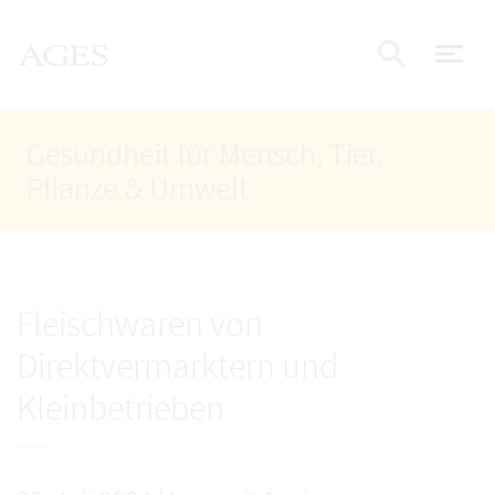
Accesskey
Accesskey
Accesskey
Zum Inhalt
Zum Hauptmenü
Zur Suche
AGES Startseite
[4]
[1]
[2]
Nav
Suche e
Gesundheit für Mensch, Tier,
Pflanze & Umwelt
Fleischwaren von
Direktvermarktern und
Kleinbetrieben