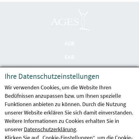
AGB
EKB
Datenschutzerklärung
Ihre Datenschutzeinstellungen
Barrierefreiheit
Wir verwenden Cookies, um die Website Ihren
Bedüfnissen anzupassen bzw. um Ihnen spezielle
Impressum
Funktionen anbieten zu können. Durch die Nutzung
Kontakt
unserer Website erklären Sie sich damit einverstanden.
Weitere Informationen zu Cookies erhalten Sie in
Sitemap
unserer
Datenschutzerklärung
.
Klicken Sie auf „Cookie-Einstellungen“, um die Cookie-
Hinweismeldung