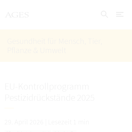
Accesskey
Accesskey
Accesskey
Zum Inhalt
Zum Hauptmenü
Zur Suche
AGES Startseite
[4]
[1]
[2]
Nav
Suche e
Gesundheit für Mensch, Tier,
Pflanze & Umwelt
EU-Kontrollprogramm
Pestizidrückstände 2025
29. April 2026
|
Lesezeit 1 min